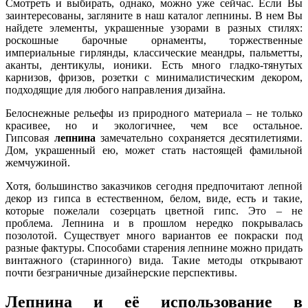
Смотреть и выбирать, однако, можно уже сейчас. Если Вы
заинтересованы, загляните в наш каталог лепнины. В нем Вы
найдете элементы, украшенные узорами в разных стилях:
роскошные барочные орнаменты, торжественные
империальные гирлянды, классические меандры, пальметты,
аканты, дентикулы, ионики. Есть много гладко-тянутых
карнизов, фризов, розетки с минималистическим декором,
подходящие для любого направления дизайна.
Белоснежные рельефы из природного материала – не только
красивее, но и экологичнее, чем все остальное.
Гипсовая
лепнина
замечательно сохраняется десятилетиями.
Дом, украшенный ею, может стать настоящей фамильной
жемчужиной.
Хотя, большинство заказчиков сегодня предпочитают лепной
декор из гипса в естественном, белом, виде, есть и такие,
которые пожелали созерцать цветной гипс. Это – не
проблема. Лепнина и в прошлом нередко покрывалась
позолотой. Существует много вариантов ее покраски под
разные фактуры. Способами старения лепнине можно придать
винтажного (старинного) вида. Такие методы открывают
почти безграничные дизайнерские перспективы.
Лепнина и её использование в