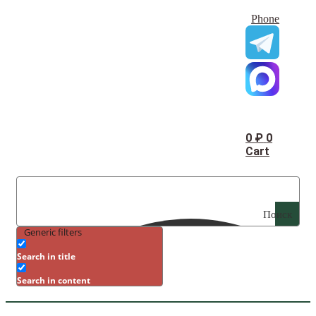
Phone
0
₽
0
Cart
Поиск
Generic filters
Search in title
Search in content