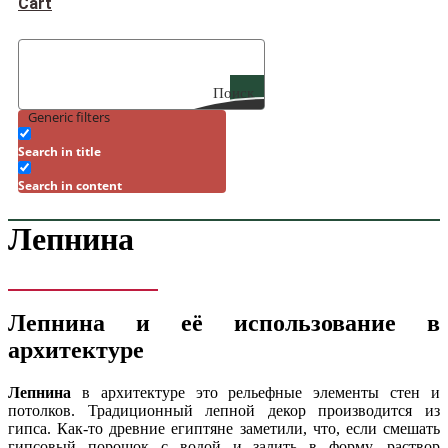
Cart
Поиск
Generic filters
Search in title
Search in content
Лепнина
[woocommerce_product_search]
Лепнина и её использование в
архитектуре
Лепнина
в архитектуре это рельефные элементы стен и
потолков. Традиционный лепной декор производится из
гипса. Как-то древние египтяне заметили, что, если смешать
гипсовый порошок с водой и залить в форму, раствор