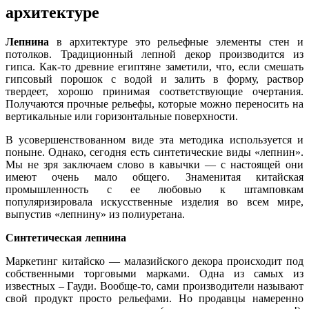
архитектуре
Лепнина
в архитектуре это рельефные элементы стен и
потолков. Традиционный лепной декор производится из
гипса. Как-то древние египтяне заметили, что, если смешать
гипсовый порошок с водой и залить в форму, раствор
твердеет, хорошо принимая соответствующие очертания.
Получаются прочные рельефы, которые можно переносить на
вертикальные или горизонтальные поверхности.
В усовершенствованном виде эта методика используется и
поныне. Однако, сегодня есть синтетические виды «лепнин».
Мы не зря заключаем слово в кавычки — с настоящей они
имеют очень мало общего. Знаменитая китайская
промышленность с ее любовью к штамповкам
популяризировала искусственные изделия во всем мире,
выпустив «лепнину» из полиуретана.
Синтетическая лепнина
Маркетинг китайско — малазийского декора происходит под
собственными торговыми марками. Одна из самых из
известных – Гауди. Вообще-то, сами производители называют
свой продукт просто рельефами. Но продавцы намеренно