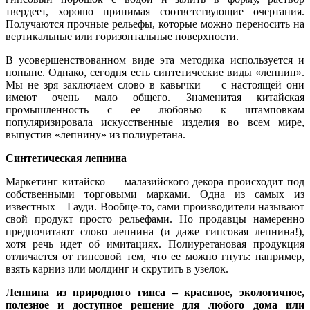
твердеет, хорошо принимая соответствующие очертания.
Получаются прочные рельефы, которые можно переносить на
вертикальные или горизонтальные поверхности.
В усовершенствованном виде эта методика используется и
поныне. Однако, сегодня есть синтетические виды «лепнин».
Мы не зря заключаем слово в кавычки — с настоящей они
имеют очень мало общего. Знаменитая китайская
промышленность с ее любовью к штамповкам
популяризировала искусственные изделия во всем мире,
выпустив «лепнину» из полиуретана.
Синтетическая лепнина
Маркетинг китайско — малазийского декора происходит под
собственными торговыми марками. Одна из самых из
известных – Гауди. Вообще-то, сами производители называют
свой продукт просто рельефами. Но продавцы намеренно
предпочитают слово лепнина (и даже гипсовая лепнина!),
хотя речь идет об имитациях. Полиуретановая продукция
отличается от гипсовой тем, что ее можно гнуть: например,
взять карниз или молдинг и скрутить в узелок.
Лепнина из природного гипса – красивое, экологичное,
полезное и доступное решение для любого дома или