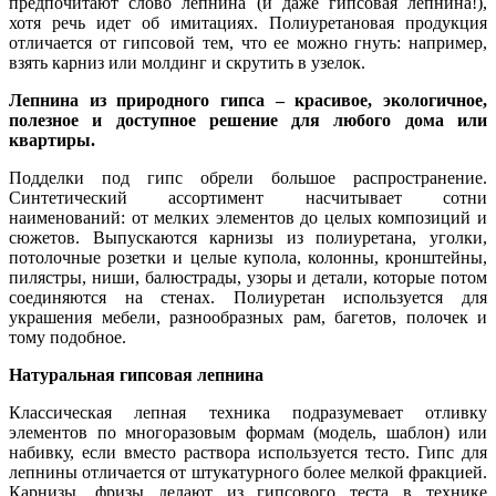
предпочитают слово лепнина (и даже гипсовая лепнина!),
хотя речь идет об имитациях. Полиуретановая продукция
отличается от гипсовой тем, что ее можно гнуть: например,
взять карниз или молдинг и скрутить в узелок.
Лепнина из природного гипса – красивое, экологичное,
полезное и доступное решение для любого дома или
квартиры.
Подделки под гипс обрели большое распространение.
Синтетический ассортимент насчитывает сотни
наименований: от мелких элементов до целых композиций и
сюжетов. Выпускаются карнизы из полиуретана, уголки,
потолочные розетки и целые купола, колонны, кронштейны,
пилястры, ниши, балюстрады, узоры и детали, которые потом
соединяются на стенах. Полиуретан используется для
украшения мебели, разнообразных рам, багетов, полочек и
тому подобное.
Натуральная гипсовая лепнина
Классическая лепная техника подразумевает отливку
элементов по многоразовым формам (модель, шаблон) или
набивку, если вместо раствора используется тесто. Гипс для
лепнины отличается от штукатурного более мелкой фракцией.
Карнизы, фризы делают из гипсового теста в технике