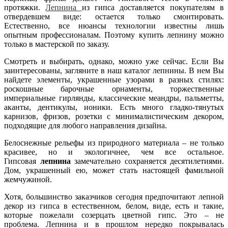
протяжки.
Лепнина
из гипса доставляется покупателям в
отвердевшем виде: остается только смонтировать.
Естественно, все нюансы технологии известны лишь
опытным профессионалам. Поэтому купить лепнину можно
только в мастерской по заказу.
Смотреть и выбирать, однако, можно уже сейчас. Если Вы
заинтересованы, загляните в наш каталог лепнины. В нем Вы
найдете элементы, украшенные узорами в разных стилях:
роскошные барочные орнаменты, торжественные
империальные гирлянды, классические меандры, пальметты,
аканты, дентикулы, ионики. Есть много гладко-тянутых
карнизов, фризов, розетки с минималистическим декором,
подходящие для любого направления дизайна.
Белоснежные рельефы из природного материала – не только
красивее, но и экологичнее, чем все остальное.
Гипсовая
лепнина
замечательно сохраняется десятилетиями.
Дом, украшенный ею, может стать настоящей фамильной
жемчужиной.
Хотя, большинство заказчиков сегодня предпочитают лепной
декор из гипса в естественном, белом, виде, есть и такие,
которые пожелали созерцать цветной гипс. Это – не
проблема. Лепнина и в прошлом нередко покрывалась