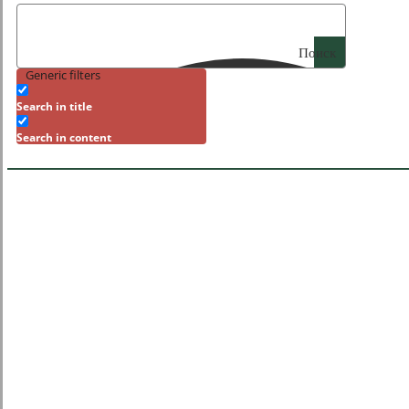
Поиск
Generic filters
Search in title
Search in content