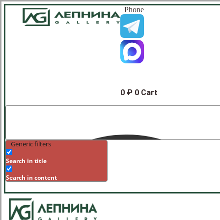
Phone
0
₽
0
Cart
Generic filters
Search in title
Search in content