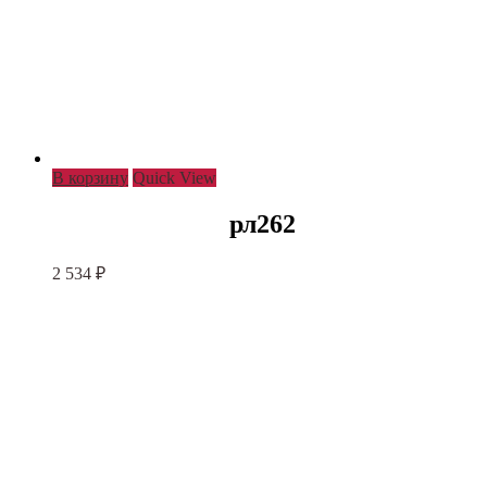
В корзину
Quick View
рл262
2 534
₽