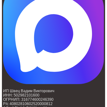
ИП Швец Вадим Викторович
ИНН: 502982101600
ОГРНИП: 316774600246390
Р/с 40802810602520000812