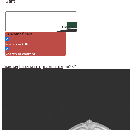
Cart
Поиск
Generic filters
Search in title
Search in content
Главная
Розетки с орнаментом
рл237