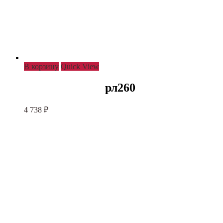
В корзину
Quick View
рл260
4 738
₽