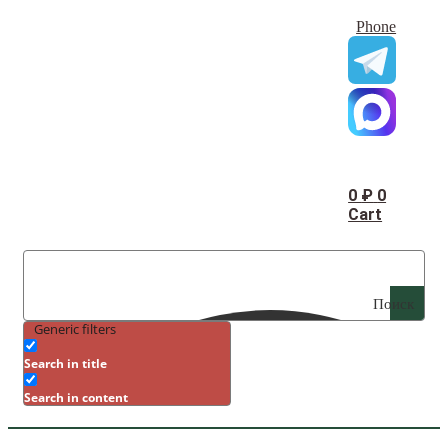
Phone
0
₽
0
Cart
Поиск
Generic filters
Search in title
Search in content