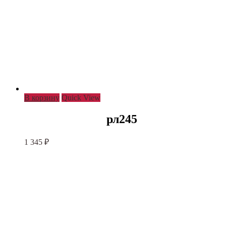
В корзину
Quick View
рл245
1 345
₽