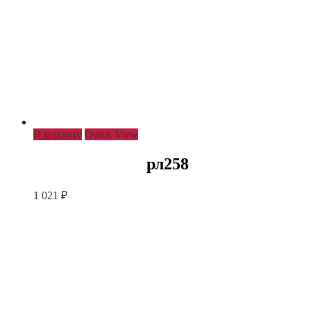
В корзину
Quick View
рл258
1 021
₽