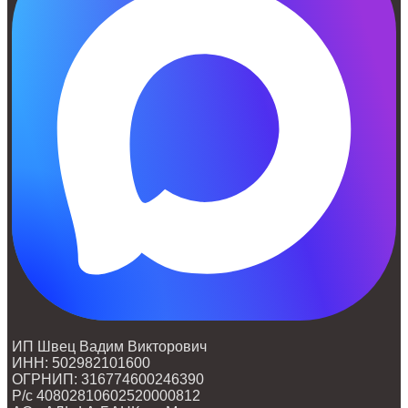
ИП Швец Вадим Викторович
ИНН: 502982101600
ОГРНИП: 316774600246390
Р/с 40802810602520000812