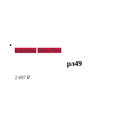
В корзину
Quick View
рл49
2 697
₽