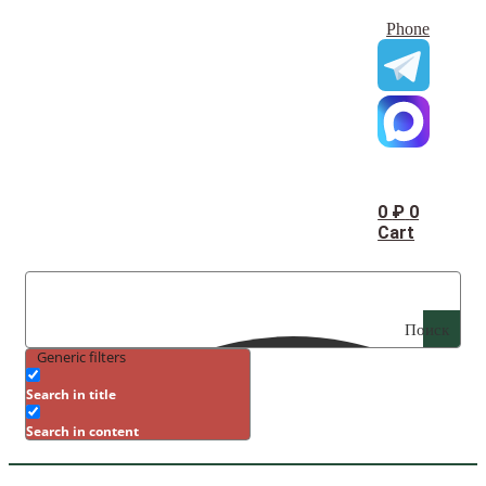
Phone
0
₽
0
Cart
Поиск
Generic filters
Search in title
Search in content