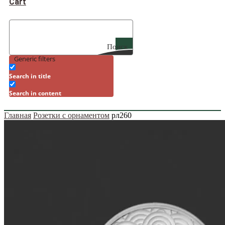
Cart
Поиск
Generic filters
Search in title
Search in content
Главная
Розетки с орнаментом
рл260