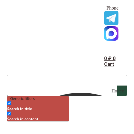
Phone
0
₽
0
Cart
Поиск
Generic filters
Search in title
Search in content