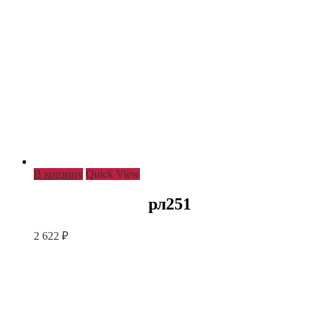
В корзину
Quick View
рл251
2 622
₽