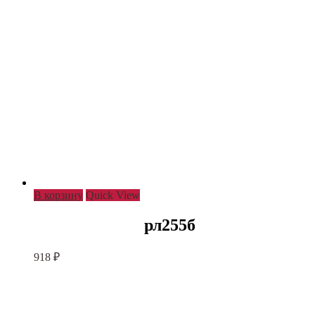
В корзину
Quick View
рл255б
918
₽