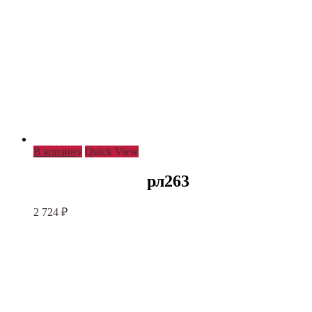
В корзину
Quick View
рл263
2 724
₽