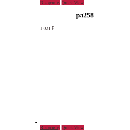
В корзину
Quick View
рл258
1 021
₽
В корзину
Quick View