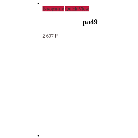
В корзину
Quick View
рл49
2 697
₽