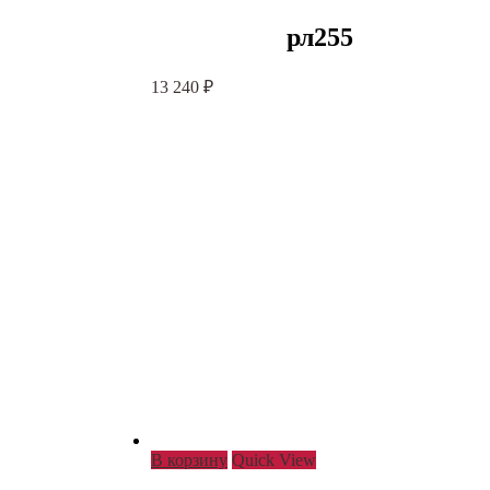
рл255
13 240
₽
В корзину
Quick View