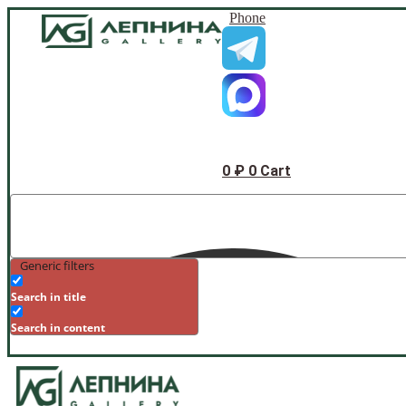
Phone
0
₽
0
Cart
Generic filters
Search in title
Search in content