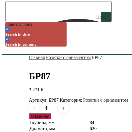
Поиск
Generic filters
Search in title
Search in content
Главная
Розетки с орнаментом
БР87
БР87
3 271
₽
Артикул:
БР87
Категория:
Розетки с орнаментом
Количество
товара
БР87
В корзину
Глубина, мм
84
Диаметр, мм
620