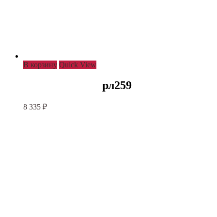
В корзину
Quick View
рл259
8 335
₽