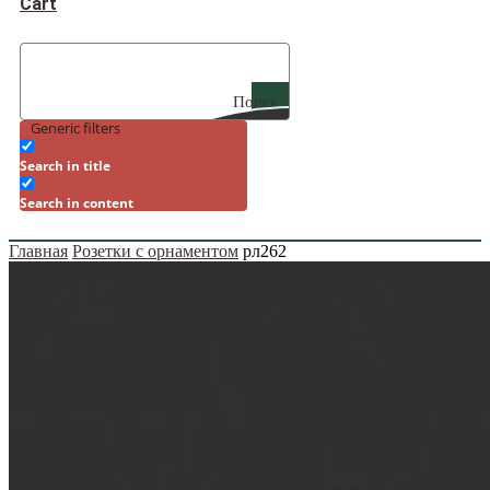
Cart
Поиск
Generic filters
Search in title
Search in content
Главная
Розетки с орнаментом
рл262