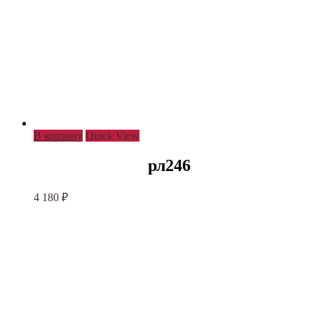
В корзину
Quick View
рл246
4 180
₽