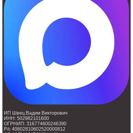
ИП Швец Вадим Викторович
ИНН: 502982101600
ОГРНИП: 316774600246390
Р/с 40802810602520000812