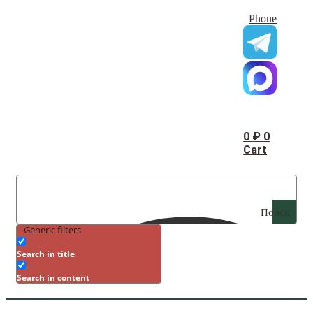
Phone
0
₽
0
Cart
Поиск
Generic filters
Search in title
Search in content