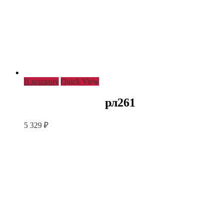
В корзину
Quick View
рл261
5 329
₽