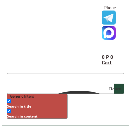
Phone
0
₽
0
Cart
Поиск
Generic filters
Search in title
Search in content