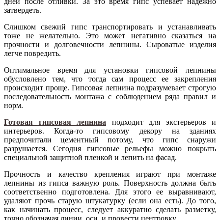
дней после отливки. За это время гипс успевает надежно
затвердеть.
Слишком свежий гипс транспортировать и устанавливать
тоже не желательно. Это может негативно сказаться на
прочности и долговечности лепнины. Сыроватые изделия
легче повредить.
Оптимальное время для установки гипсовой лепнины
обусловлено тем, что тогда сам процесс ее закрепления
происходит проще. Гипсовая лепнина подразумевает строгую
последовательность монтажа с соблюдением ряда правил и
норм.
Готовая гипсовая лепнина
подходит для экстерьеров и
интерьеров. Когда-то гипсовому декору на зданиях
предпочитали цементный потому, что гипс снаружи
разрушается. Сегодня гипсовые рельефы можно покрыть
специальной защитной пленкой и лепить на фасад.
Прочность и качество крепления играют при монтаже
лепнины из гипса важную роль. Поверхность должна быть
соответственно подготовлена. Для этого ее выравнивают,
удаляют прочь старую штукатурку (если она есть). До того,
как начинать процесс, следует аккуратно сделать разметку,
точно обозначая линии, оси, и провести центровку.