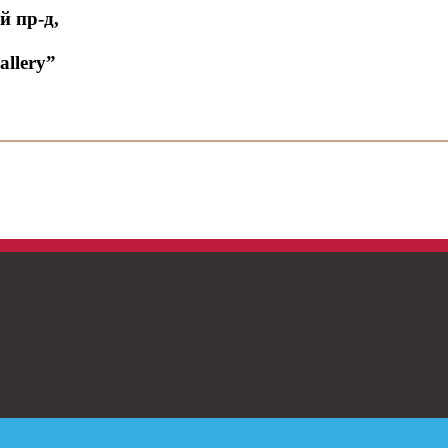
й пр-д,
lery”