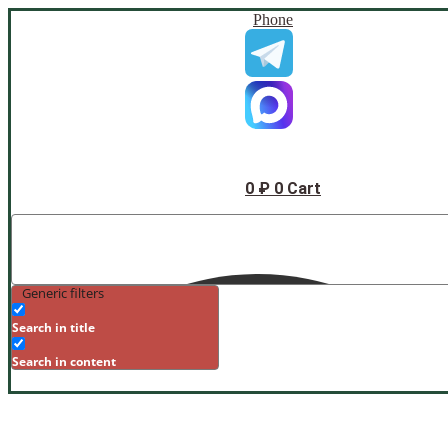
Phone
0
₽
0
Cart
Generic filters
Search in title
Search in content