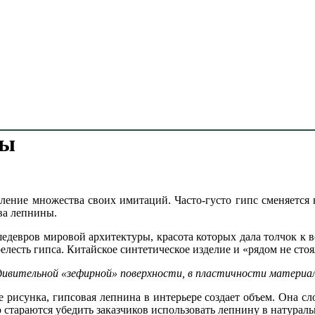
ны
ление множества своих имитаций. Часто-густо гипс сменяется 
ва лепнины.
едевров мировой архитектуры, красота которых дала толчок к в
елесть гипса. Китайское синтетическое изделие и «рядом не стоя
 в удивительной «зефирной» поверхности, в пластичности матер
 рисунка, гипсовая лепнина в интерьере создает объем. Она сл
стараются убедить заказчиков использовать лепнину в натураль