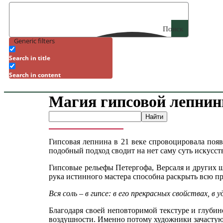
Поиск
Generic filters
Search in title
Search in content
Магия гипсовой лепни
Гипсовая лепнина в 21 веке спровоцировала появ
подобный подход сводит на нет саму суть искусст
Гипсовые рельефы Петергофа, Версаля и других ш
рука истинного мастера способна раскрыть всю пр
Вся соль – в гипсе: в его прекрасных свойствах,
Благодаря своей неповторимой текстуре и глубине
воздушности. Именно потому художники зачастую 