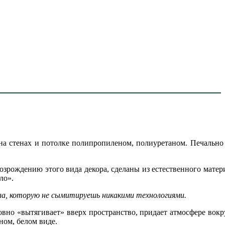
на стенах и потолке полипропиленом, полиуретаном. Печально 
озрождению этого вида декора, сделаны из естественного матери
ло».
иала, которую не сымитируешь никакими технологиями.
овно «вытягивает» вверх пространство, придает атмосфере вокр
ном, белом виде.