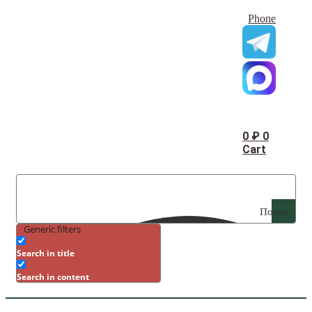
Phone
0
₽
0
Cart
Поиск
Generic filters
Search in title
Search in content