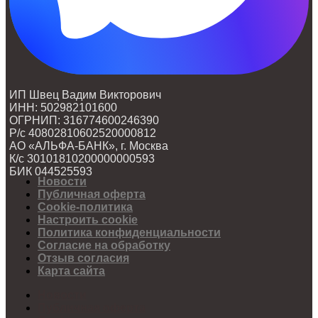
ИП Швец Вадим Викторович
ИНН: 502982101600
ОГРНИП: 316774600246390
Р/с 40802810602520000812
АО «АЛЬФА-БАНК», г. Москва
К/с 30101810200000000593
БИК 044525593
Новости
Публичная оферта
Cookie-политика
Настроить cookie
Политика конфиденциальности
Согласие на обработку
Отзыв согласия
Карта сайта
Новости
Публичная оферта