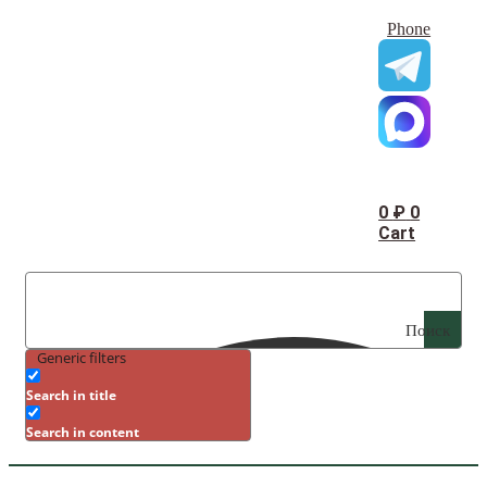
Phone
0
₽
0
Cart
Поиск
Generic filters
Search in title
Search in content