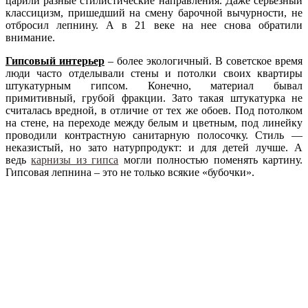
царили разные стилистические направления. Даже серьезный
классицизм, пришедший на смену барочной вычурности, не
отбросил лепнину. А в 21 веке на нее снова обратили
внимание.
Гипсовый интерьер
– более экологичный. В советское время
люди часто отделывали стены и потолки своих квартиры
штукатурным гипсом. Конечно, материал бывал
примитивный, грубой фракции. Зато такая штукатурка не
считалась вредной, в отличие от тех же обоев. Под потолком
на стене, на переходе между белым и цветным, под линейку
проводили контрастную санитарную полосочку. Стиль —
неказистый, но зато натурпродукт: и для детей лучше. А
ведь
карнизы из гипса
могли полностью поменять картину.
Гипсовая лепнина – это не только всякие «бубочки».