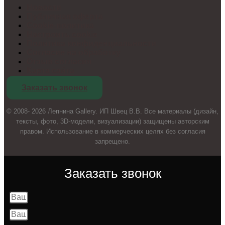
Новости
Публичная оферта
Cookie-политика
Настроить cookie
Политика конфиденциальности
Согласие на обработку
Отзыв согласия
Карта сайта
Заказать звонок
© 2008- 2026 Лепнина Gallery. ИП Швец В.В. Все материалы (дизайн,
тексты, фото, 3D-модели, визуализации) защищены авторским
правом. Использование в коммерческих целях без согласия
запрещено.
Заказать звонок