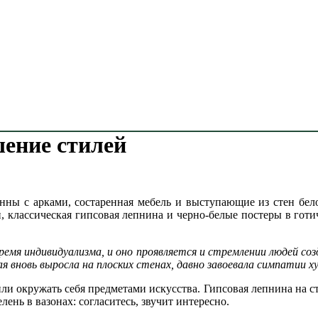
шение стилей
нны с арками, состаренная мебель и выступающие из стен бе
классическая гипсовая лепнина и черно-белые постеры в готич
ремя индивидуализма, и оно проявляется и стремлении людей с
ая вновь выросла на плоских стенах, давно завоевала симпатии х
или окружать себя предметами искусства. Гипсовая лепнина на
лень в вазонах: согласитесь, звучит интересно.