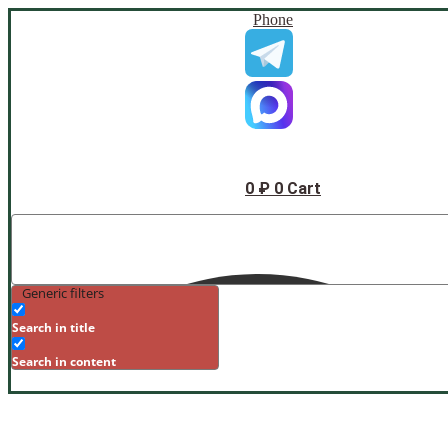
Phone
0
₽
0
Cart
Generic filters
Search in title
Search in content