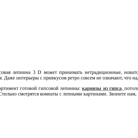
совая лепнина 3 D может принимать нетрадиционные, новато
. Даже интерьеры с привкусом ретро совсем не означают, что на
сортимент готовой гипсовой лепнины:
карнизы из гипса
,
потол
Стильно смотрятся комнаты с лепными картинами. Звоните нам,