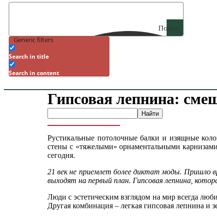
Поиск
Generic filters
Search in title
Search in content
Гипсовая лепнина: сме
Рустикальные потолочные балки и изящные коло
стены с «тяжелыми» орнаментальными карнизами, 
сегодня.
21 век не приемлет более диктат моды. Пришло в
выходят на первый план. Гипсовая лепнина, котор
Люди с эстетическим взглядом на мир всегда люб
Другая комбинация – легкая гипсовая лепнина и зе