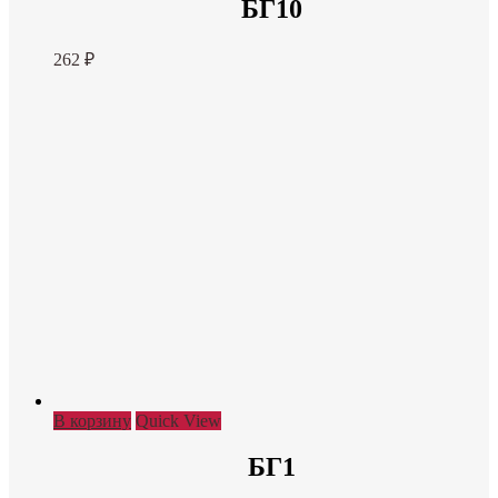
БГ10
262
₽
В корзину
Quick View
БГ1