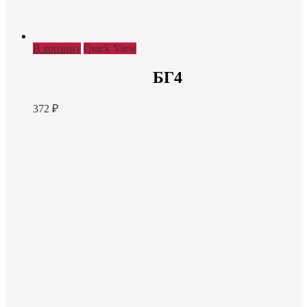
В корзину
Quick View
БГ4
372
₽