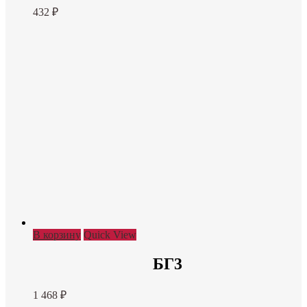
432
₽
В корзину
Quick View
БГ3
1 468
₽