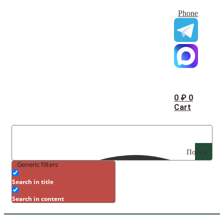
Phone
0
₽
0
Cart
Поиск
Generic filters
Search in title
Search in content