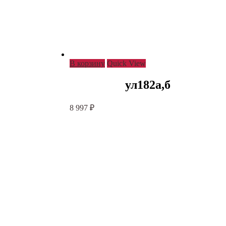
В корзину
Quick View
ул182а,б
8 997
₽