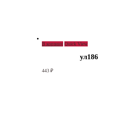
В корзину
Quick View
ул186
443
₽