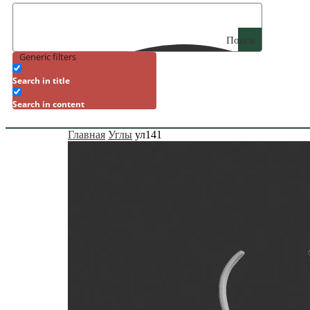
Поиск
Generic filters
Search in title
Search in content
Главная
Углы
ул141