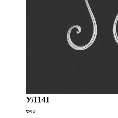
УЛ141
529
₽