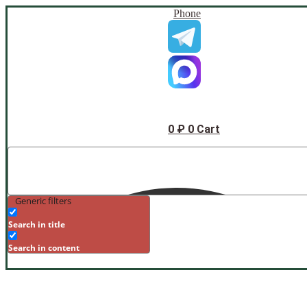
Phone
0
₽
0
Cart
Generic filters
Search in title
Search in content