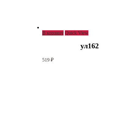
В корзину
Quick View
ул162
519
₽