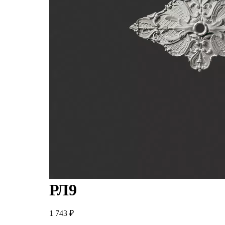
РЛ9
1 743
₽