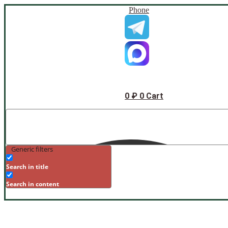
Phone
0
₽
0
Cart
Generic filters
Search in title
Search in content