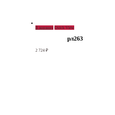
В корзину
Quick View
рл263
2 724
₽