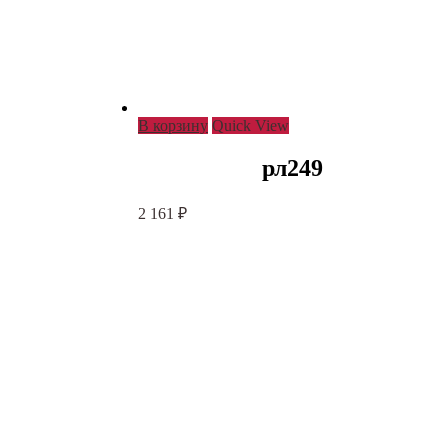
В корзину
Quick View
рл249
2 161
₽