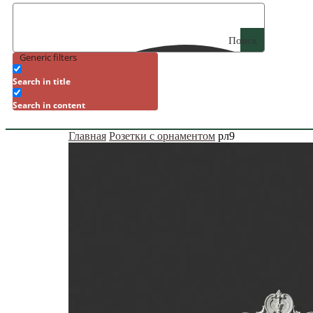
Поиск
Generic filters
Search in title
Search in content
Главная
Розетки с орнаментом
рл9