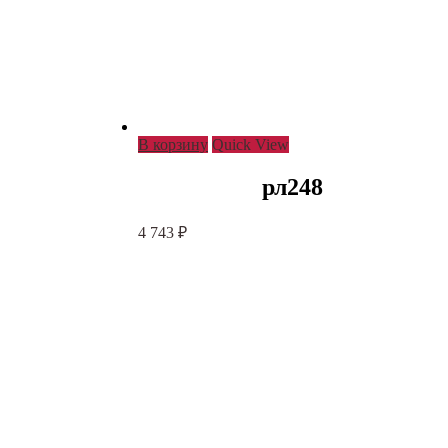
В корзину
Quick View
рл248
4 743
₽