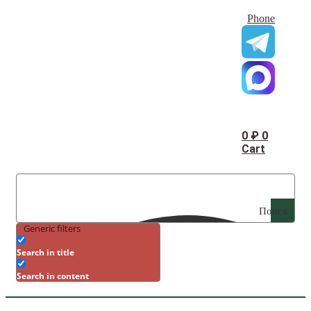
Phone
0
₽
0
Cart
Поиск
Generic filters
Search in title
Search in content