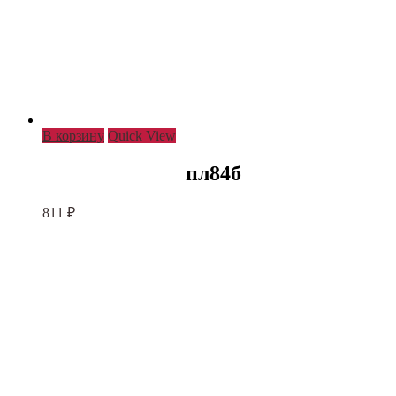
В корзину
Quick View
пл84б
811
₽