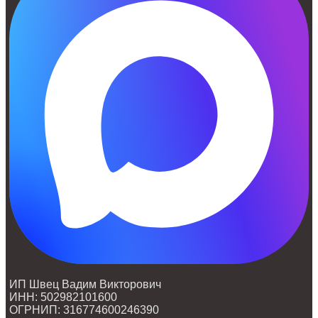
ИП Швец Вадим Викторович
ИНН: 502982101600
ОГРНИП: 316774600246390