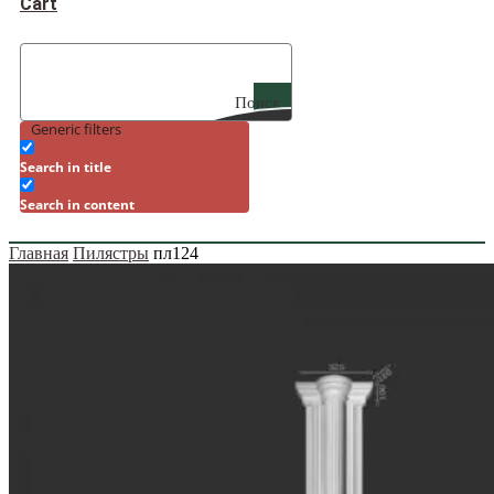
Cart
Поиск
Generic filters
Search in title
Search in content
Главная
Пилястры
пл124