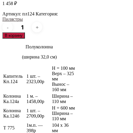
1 458
₽
Артикул:
пл124
Категория:
Пилястры
Количество
товара
пл124
В корзину
Полуколонна
(ширина 32,0 см)
Н = 100 мм
Верх – 325
Капитель
1 шт. –
мм
Кп.124
2323,00р
Вынос –
160 мм
Колонна
1 м. –
Ширина –
Ка.124а
1458,00р
110 мм
Н = 600 мм
Колонна
1 шт. –
Ширина –
Ка.124б
2709,00р
110 мм
1м.п. —
104 х 36
Т 775
398р
мм