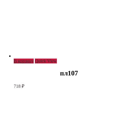
В корзину
Quick View
пл107
718
₽