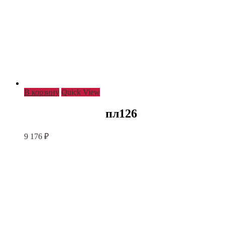
В корзину
Quick View
пл126
9 176
₽