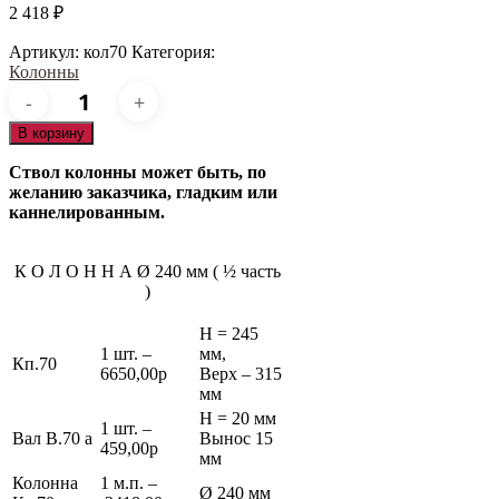
2 418
₽
Артикул:
кол70
Категория:
Колонны
Количество
товара
кол70
В корзину
Ствол колонны может быть, по
желанию заказчика, гладким или
каннелированным.
К О Л О Н Н А Ø 240 мм ( ½ часть
)
Н = 245
1 шт. –
мм,
Кп.70
6650,00р
Верх – 315
мм
Н = 20 мм
1 шт. –
Вал В.70 а
Вынос 15
459,00р
мм
Колонна
1 м.п. –
Ø 240 мм