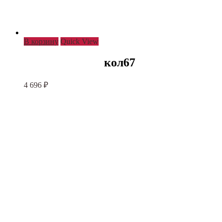
В корзину
Quick View
кол67
4 696
₽