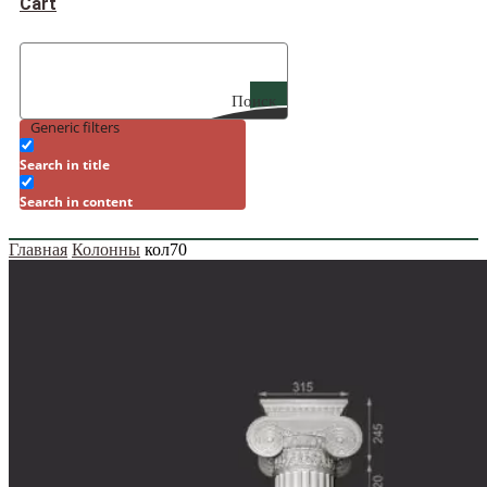
Cart
Поиск
Generic filters
Search in title
Search in content
Главная
Колонны
кол70