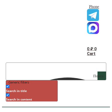
Phone
0
₽
0
Cart
Поиск
Generic filters
Search in title
Search in content