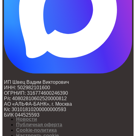
ИП Швец Вадим Викторович
ИНН: 502982101600
ОГРНИП: 316774600246390
Р/с 40802810602520000812
АО «АЛЬФА-БАНК», г. Москва
К/с 30101810200000000593
БИК 044525593
Новости
Публичная оферта
Cookie-политика
Настроить cookie