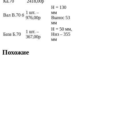
Ка.70
2418,00р
Н = 130
1 шт. –
мм
Вал В.70 б
976,00р
Вынос 53
мм
Н = 50 мм,
1 шт. –
База Б.70
Низ – 355
367,00р
мм
Похожие