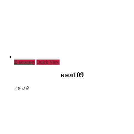
В корзину
Quick View
кнл109
2 862
₽