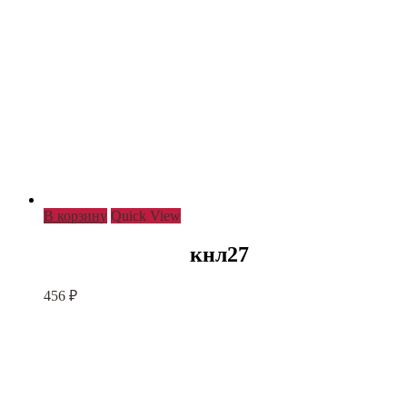
В корзину
Quick View
кнл27
456
₽