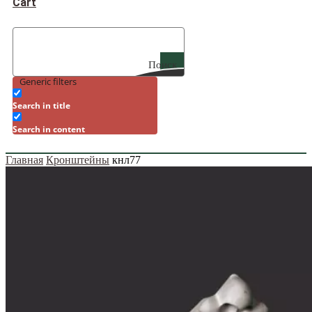
Cart
Поиск
Generic filters
Search in title
Search in content
Главная
Кронштейны
кнл77