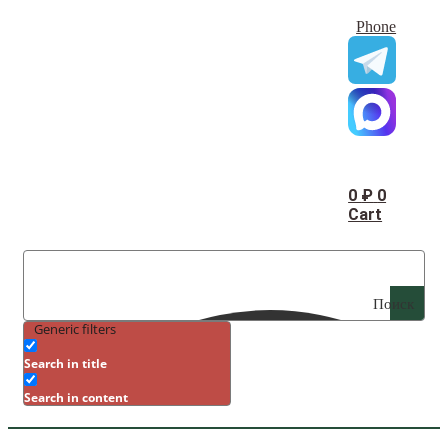
Phone
0
₽
0
Cart
Поиск
Generic filters
Search in title
Search in content