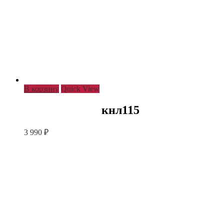
В корзину
Quick View
кнл115
3 990
₽