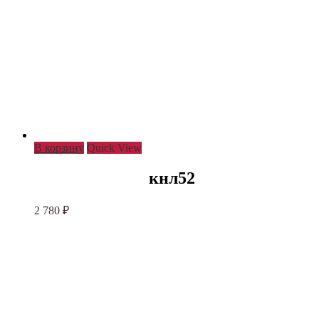
В корзину
Quick View
кнл52
2 780
₽