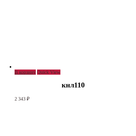
В корзину
Quick View
кнл110
2 343
₽