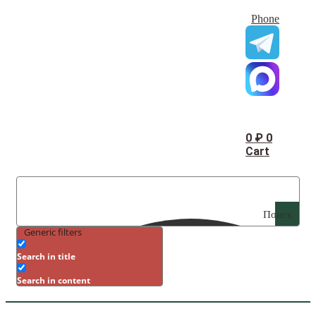
Phone
0
₽
0
Cart
Поиск
Generic filters
Search in title
Search in content