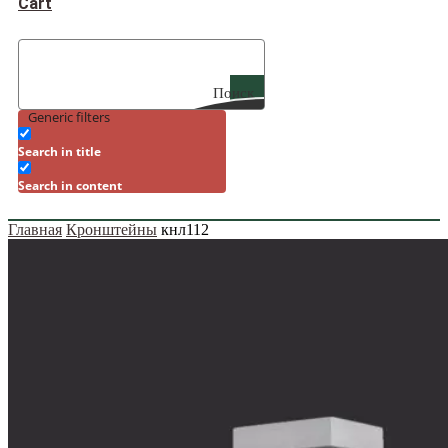
Cart
Поиск
Generic filters
Search in title
Search in content
Главная
Кронштейны
кнл112