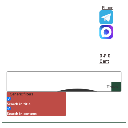
Phone
0
₽
0
Cart
Поиск
Generic filters
Search in title
Search in content