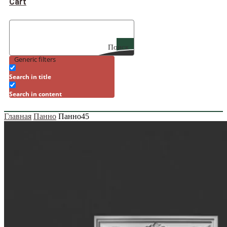
Cart
Поиск
Generic filters
Search in title
Search in content
Главная
Панно
Панно45