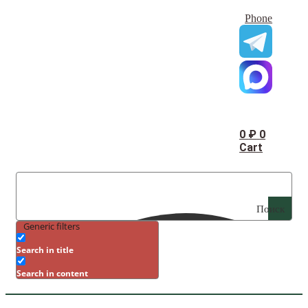
Phone
0
₽
0
Cart
Поиск
Generic filters
Search in title
Search in content