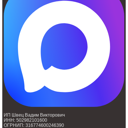
ИП Швец Вадим Викторович
ИНН: 502982101600
ОГРНИП: 316774600246390