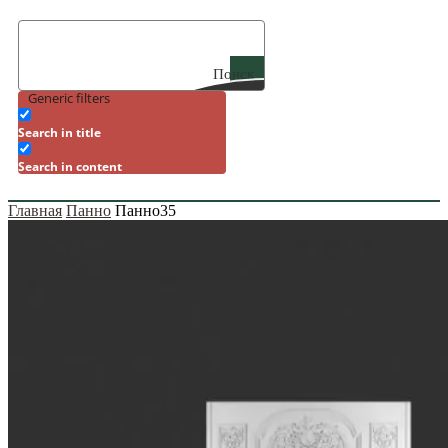
Поиск
Generic filters
Search in title
Search in content
Главная
Панно
Панно35