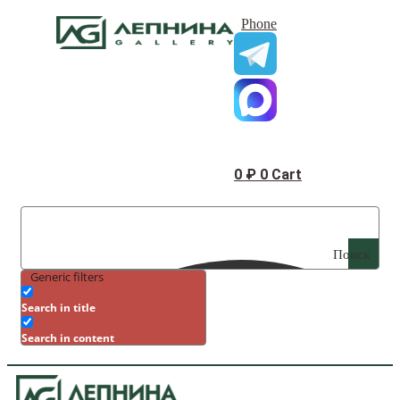
Phone
0
₽
0
Cart
Поиск
Generic filters
Search in title
Search in content