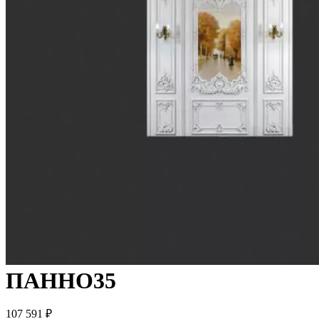
ПАННО35
107 591
₽