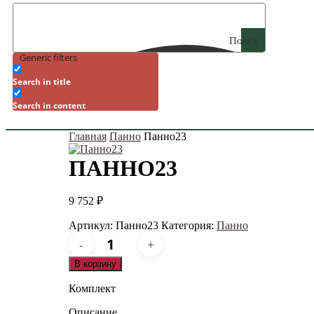
Поиск
Generic filters
Search in title
Search in content
Главная
Панно
Панно23
ПАННО23
9 752
₽
Артикул:
Панно23
Категория:
Панно
Количество
товара
Панно23
В корзину
Комплект
Описание