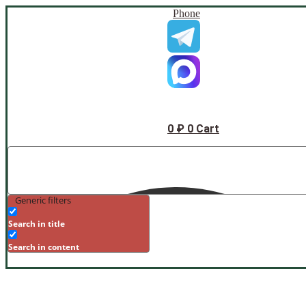
Phone
0
₽
0
Cart
Generic filters
Search in title
Search in content