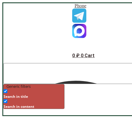
Phone
0
₽
0
Cart
Generic filters
Search in title
Search in content