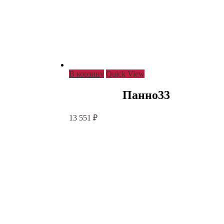
В корзину
Quick View
Панно33
13 551
₽