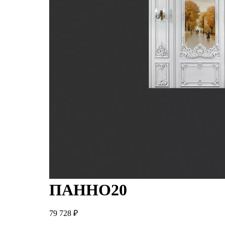
ПАННО20
79 728
₽