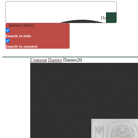
Поиск
Generic filters
Search in title
Search in content
Главная
Панно
Панно20