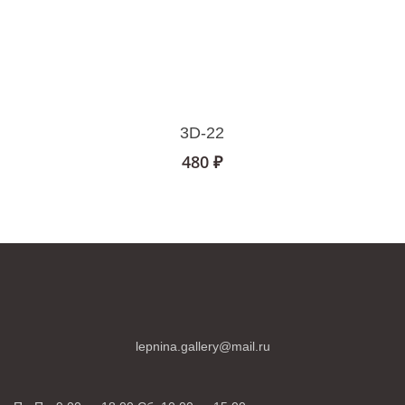
В Корзину
3D-22
480
₽
lepnina.gallery@mail.ru