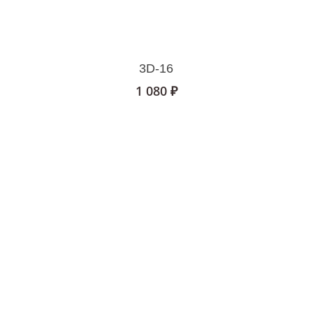
В Корзину
3D-16
1 080
₽