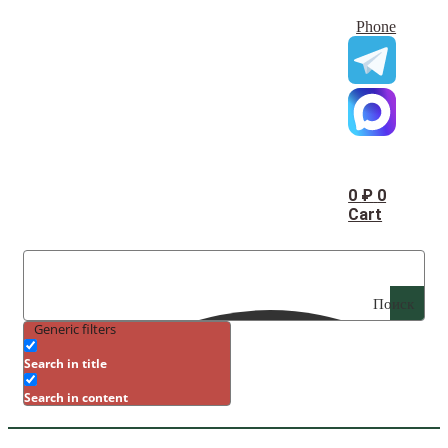
Phone
0
₽
0
Cart
Поиск
Generic filters
Search in title
Search in content