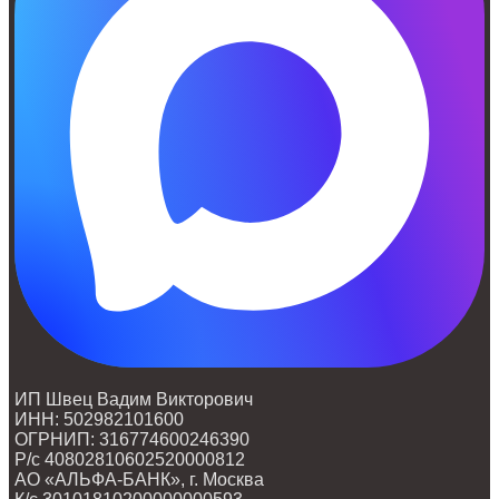
ИП Швец Вадим Викторович
ИНН: 502982101600
ОГРНИП: 316774600246390
Р/с 40802810602520000812
АО «АЛЬФА-БАНК», г. Москва