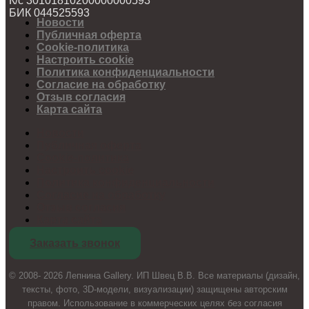
К/с 30101810200000000593
БИК 044525593
Новости
Публичная оферта
Cookie-политика
Настроить cookie
Политика конфиденциальности
Согласие на обработку
Отзыв согласия
Карта сайта
Новости
Публичная оферта
Cookie-политика
Настроить cookie
Политика конфиденциальности
Согласие на обработку
Отзыв согласия
Карта сайта
Заказать звонок
© 2008- 2026 Лепнина Gallery. ИП Швец В.В. Все материалы (дизайн,
тексты, фото, 3D-модели, визуализации) защищены авторским
правом. Использование в коммерческих целях без согласия