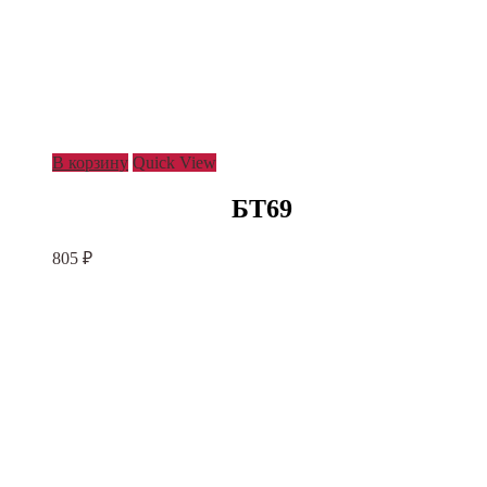
В корзину
Quick View
БТ69
805
₽