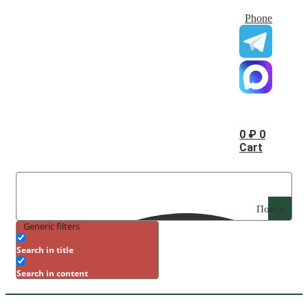
Phone
0
₽
0
Cart
Поиск
Generic filters
Search in title
Search in content