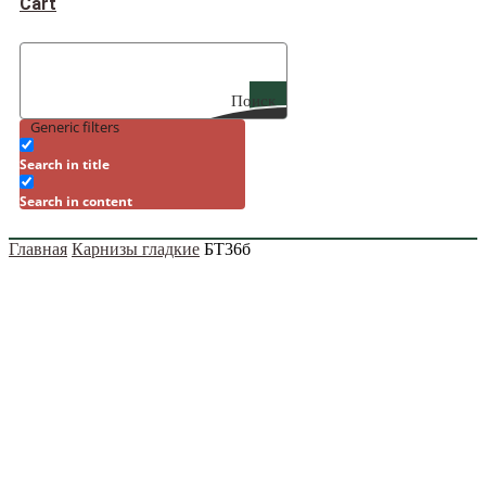
Cart
Поиск
Generic filters
Search in title
Search in content
Главная
Карнизы гладкие
БТ36б