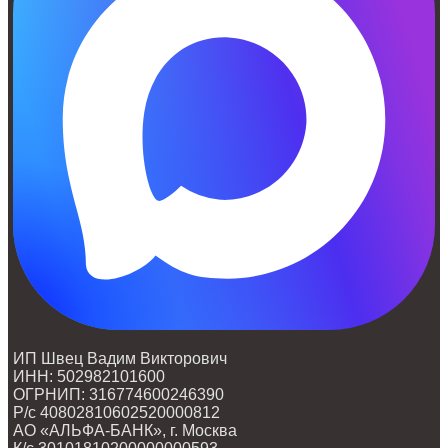
ИП Швец Вадим Викторович
ИНН: 502982101600
ОГРНИП: 316774600246390
Р/с 40802810602520000812
АО «АЛЬФА-БАНК», г. Москва