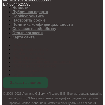
К/с 30101810200000000593
БИК 044525593
Новости
Публичная оферта
Cookie-политика
Настроить cookie
Политика конфиденциальности
Согласие на обработку
Отзыв согласия
Карта сайта
Новости
Публичная оферта
Cookie-политика
Настроить cookie
Политика конфиденциальности
Согласие на обработку
Отзыв согласия
Карта сайта
Заказать звонок
© 2008- 2026 Лепнина Gallery. ИП Швец В.В. Все материалы (дизайн,
тексты, фото, 3D-модели, визуализации) защищены авторским
правом. Использование в коммерческих целях без согласия