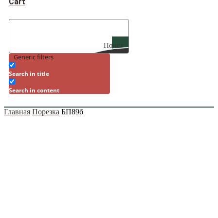
Cart
Поиск
Generic filters
Search in title
Search in content
Главная
Порезка
БП89б