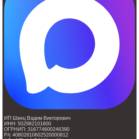
ИП Швец Вадим Викторович
ИНН: 502982101600
ОГРНИП: 316774600246390
Р/с 40802810602520000812