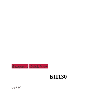
В корзину
Quick View
БП130
697
₽