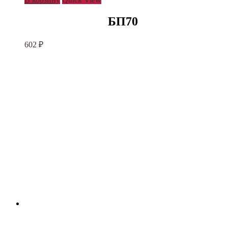
БП70
602
₽