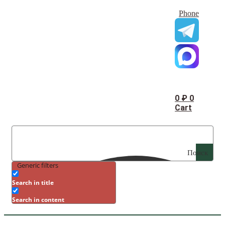
Phone
0
₽
0
Cart
Поиск
Generic filters
Search in title
Search in content