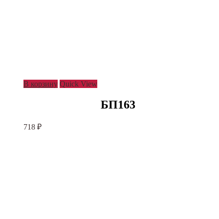
В корзину
Quick View
БП163
718
₽