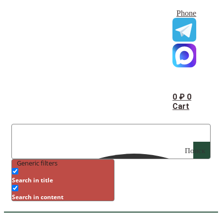
Phone
0
₽
0
Cart
Поиск
Generic filters
Search in title
Search in content