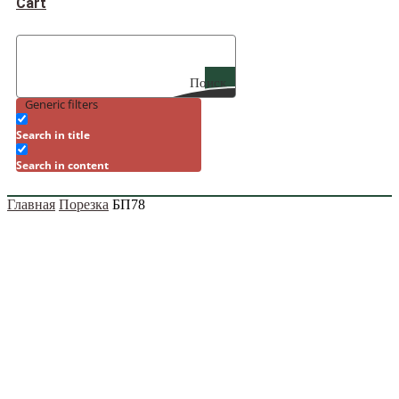
Cart
Поиск
Generic filters
Search in title
Search in content
Главная
Порезка
БП78