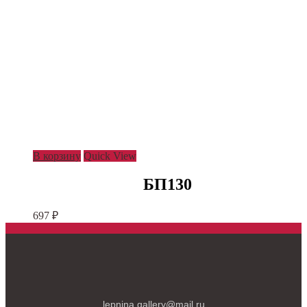
В корзину
Quick View
БП130
697
₽
lepnina.gallery@mail.ru