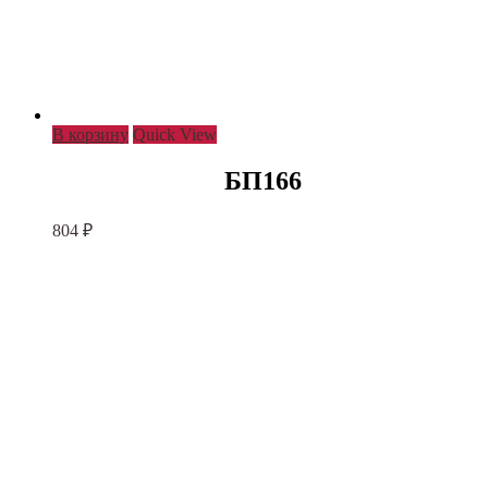
В корзину
Quick View
БП166
804
₽