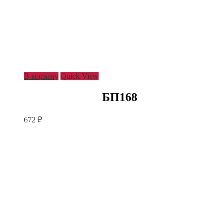
В корзину
Quick View
БП168
672
₽