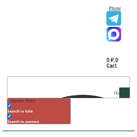
Phone
0
₽
0
Cart
Поиск
Generic filters
Search in title
Search in content