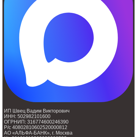
ИП Швец Вадим Викторович
ИНН: 502982101600
ОГРНИП: 316774600246390
Р/с 40802810602520000812
АО «АЛЬФА-БАНК», г. Москва