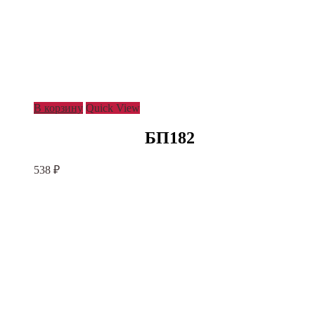
В корзину
Quick View
БП182
538
₽