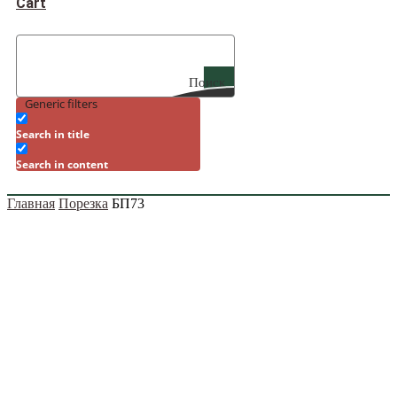
Cart
Поиск
Generic filters
Search in title
Search in content
Главная
Порезка
БП73