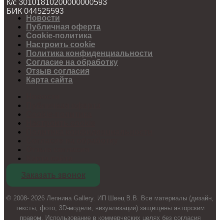
К/с 30101810200000000593
БИК 044525593
Новости
Публичная оферта
Cookie-политика
Настроить cookie
Политика конфиденциальности
Согласие на обработку
Отзыв согласия
Карта сайта
Новости
Публичная оферта
Cookie-политика
Настроить cookie
Политика конфиденциальности
Согласие на обработку
Отзыв согласия
Карта сайта
Заказать звонок
© 2008- 2026 Лепнина Gallery. ИП Швец В.В. Все материалы (дизайн,
тексты, фото, 3D-модели, визуализации) защищены авторским
правом. Использование в коммерческих целях без согласия