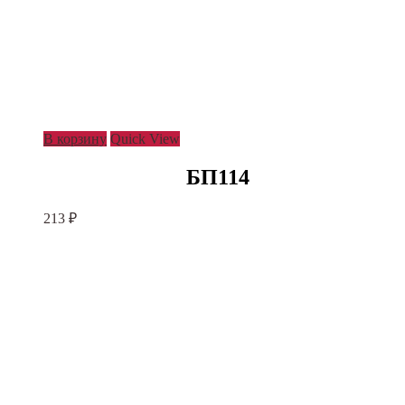
В корзину
Quick View
БП114
213
₽