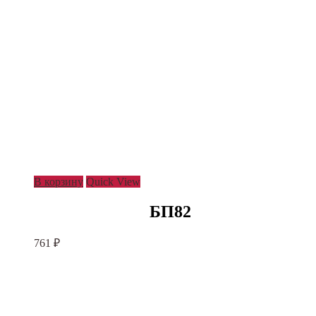
В корзину
Quick View
БП82
761
₽