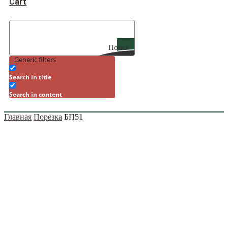
Cart
Поиск
Generic filters
Search in title
Search in content
Главная
Порезка
БП51