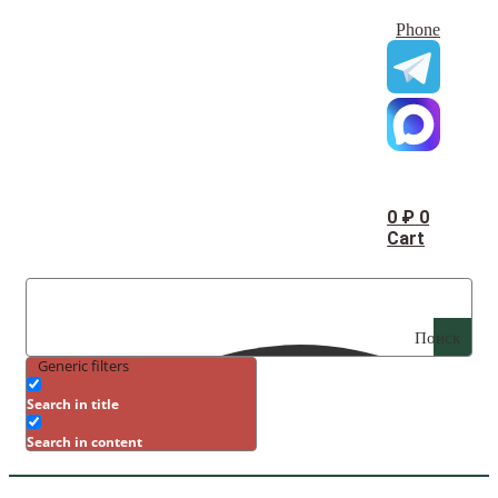
Phone
0
₽
0
Cart
Поиск
Generic filters
Search in title
Search in content