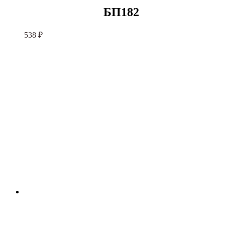
БП182
538
₽