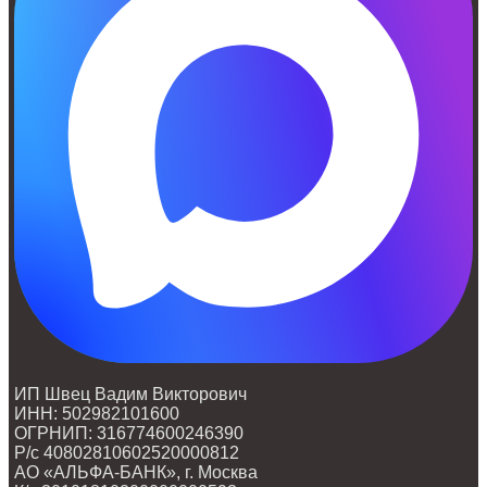
ИП Швец Вадим Викторович
ИНН: 502982101600
ОГРНИП: 316774600246390
Р/с 40802810602520000812
АО «АЛЬФА-БАНК», г. Москва