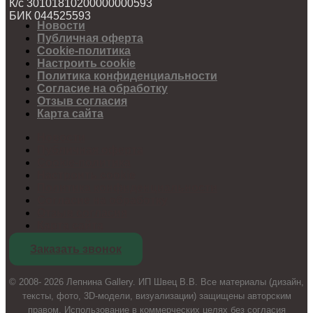
К/с 30101810200000000593
БИК 044525593
Новости
Публичная оферта
Cookie-политика
Настроить cookie
Политика конфиденциальности
Согласие на обработку
Отзыв согласия
Карта сайта
Новости
Публичная оферта
Cookie-политика
Настроить cookie
Политика конфиденциальности
Согласие на обработку
Отзыв согласия
Карта сайта
Заказать звонок
© 2008- 2026 Лепнина Gallery. ИП Швец В.В. Все материалы (дизайн,
тексты, фото, 3D-модели, визуализации) защищены авторским
правом. Использование в коммерческих целях без согласия