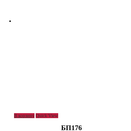
В корзину
Quick View
БП176