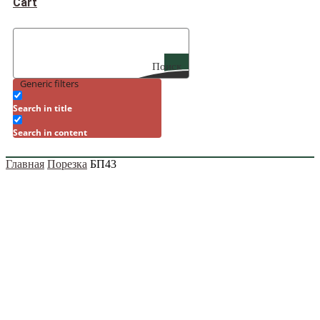
Cart
Поиск
Generic filters
Search in title
Search in content
Главная
Порезка
БП43