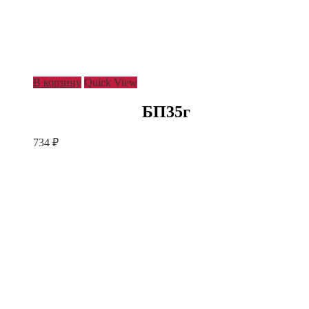
В корзину
Quick View
БП35г
734
₽