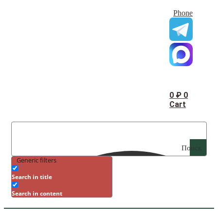
Phone
0
₽
0
Cart
Поиск
Generic filters
Search in title
Search in content