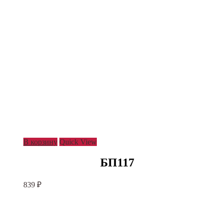
В корзину
Quick View
БП117
839
₽