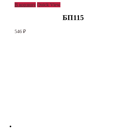
В корзину
Quick View
БП115
546
₽