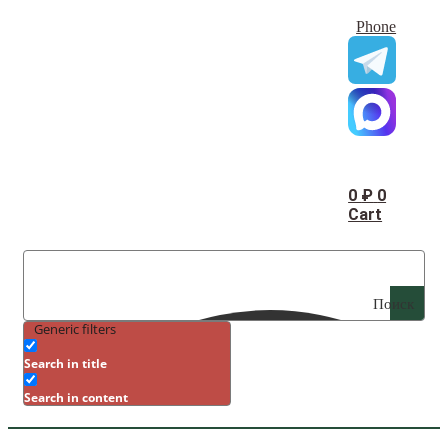
Phone
0
₽
0
Cart
Поиск
Generic filters
Search in title
Search in content