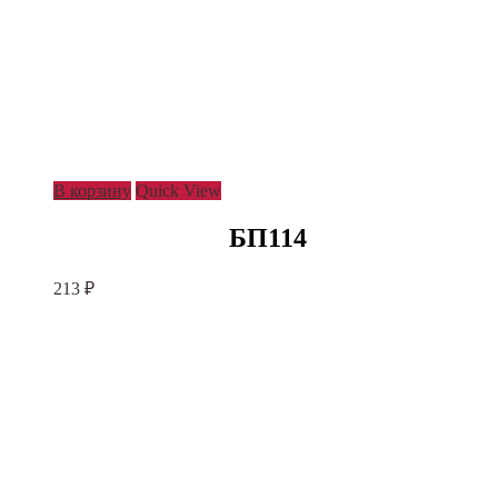
В корзину
Quick View
БП114
213
₽