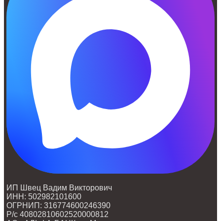
ИП Швец Вадим Викторович
ИНН: 502982101600
ОГРНИП: 316774600246390
Р/с 40802810602520000812