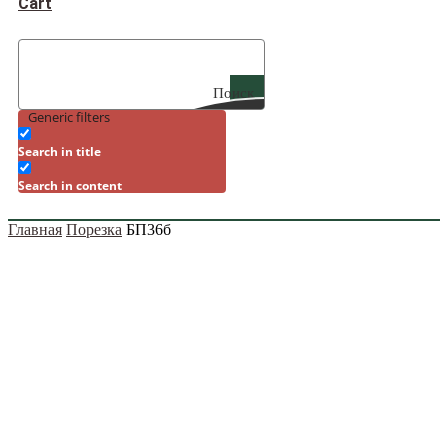
Cart
Поиск
Generic filters
Search in title
Search in content
Главная
Порезка
БП36б