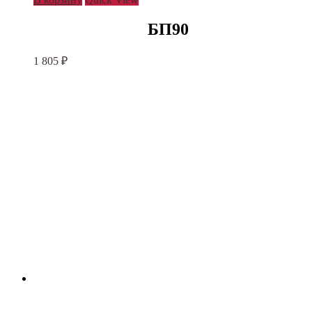
БП90
1 805
₽