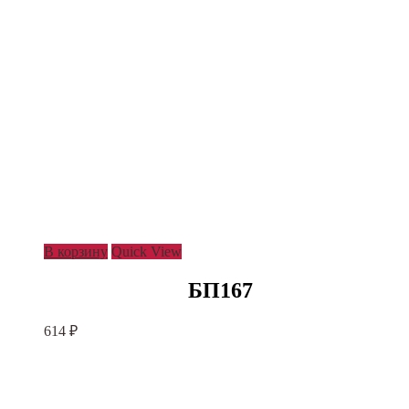
В корзину
Quick View
БП167
614
₽