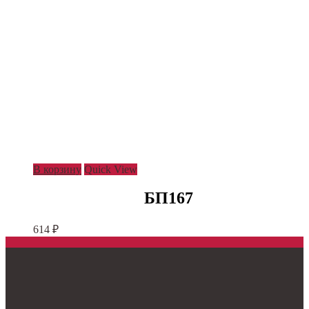
В корзину
Quick View
БП167
614
₽