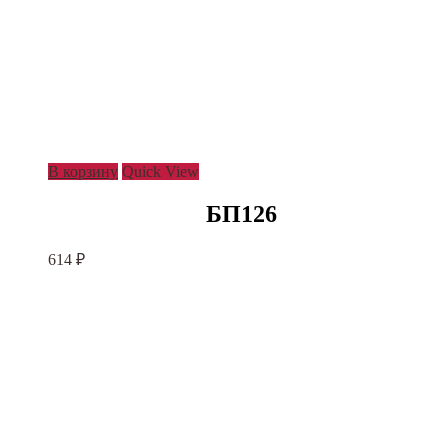
В корзину
Quick View
БП126
614
₽