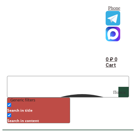
Phone
0
₽
0
Cart
Поиск
Generic filters
Search in title
Search in content