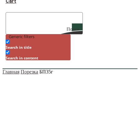
Cart
Поиск
Generic filters
Search in title
Search in content
Главная
Порезка
БП35г