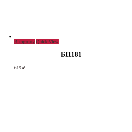
В корзину
Quick View
БП181
619
₽