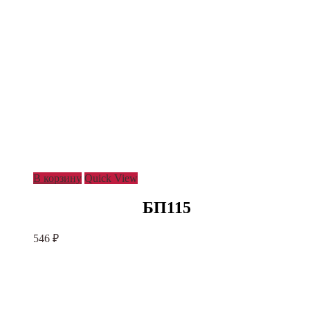
В корзину
Quick View
БП115
546
₽