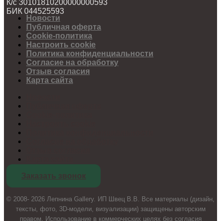
К/с 30101810200000000593
БИК 044525593
Новости
Публичная оферта
Cookie-политика
Настроить cookie
Политика конфиденциальности
Согласие на обработку
Отзыв согласия
Карта сайта
Новости
Публичная оферта
Cookie-политика
Настроить cookie
Политика конфиденциальности
Согласие на обработку
Отзыв согласия
Карта сайта
Заказать звонок
© 2008- 2026 Лепнина Gallery. ИП Швец В.В. Все материалы (дизайн,
тексты, фото, 3D-модели, визуализации) защищены авторским
правом. Использование в коммерческих целях без согласия