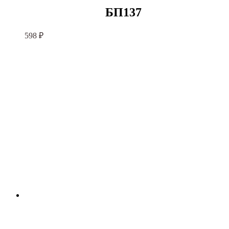
БП137
598
₽