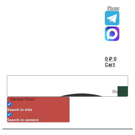
Phone
0
₽
0
Cart
Поиск
Generic filters
Search in title
Search in content