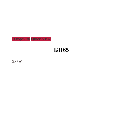
В корзину
Quick View
БП65
537
₽