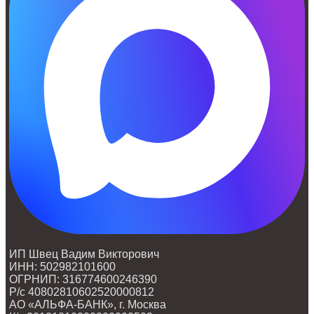
ИП Швец Вадим Викторович
ИНН: 502982101600
ОГРНИП: 316774600246390
Р/с 40802810602520000812
АО «АЛЬФА-БАНК», г. Москва