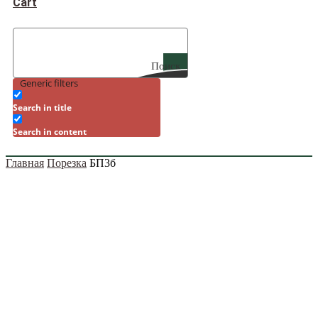
Cart
Поиск
Generic filters
Search in title
Search in content
Главная
Порезка
БП3б