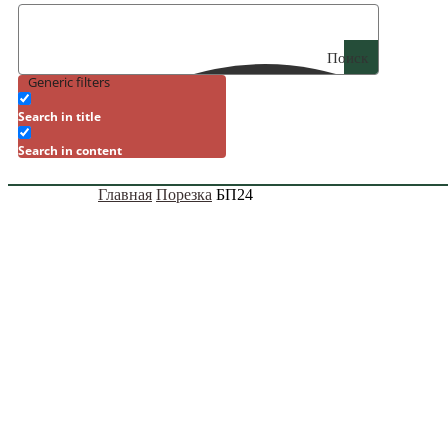
Поиск
Generic filters
Search in title
Search in content
Главная
Порезка
БП24