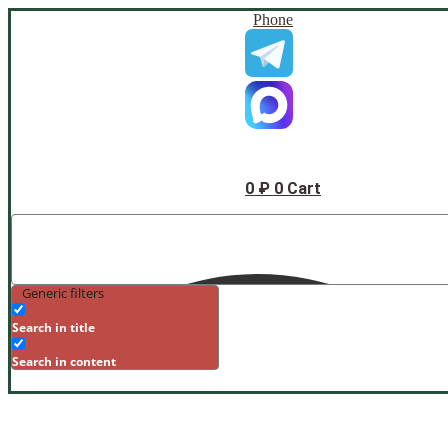
Phone
0
₽
0
Cart
Generic filters
Search in title
Search in content