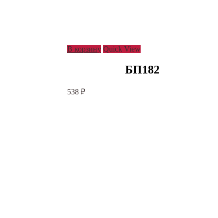
В корзину
Quick View
БП182
538
₽