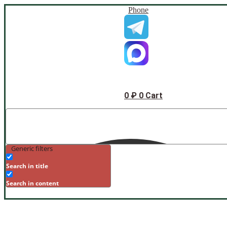
Phone
0
₽
0
Cart
Generic filters
Search in title
Search in content