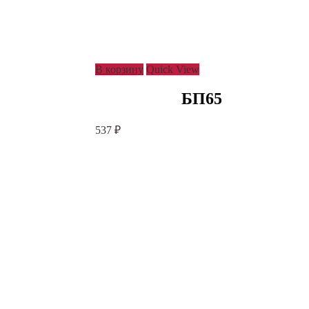
В корзину
Quick View
БП65
537
₽