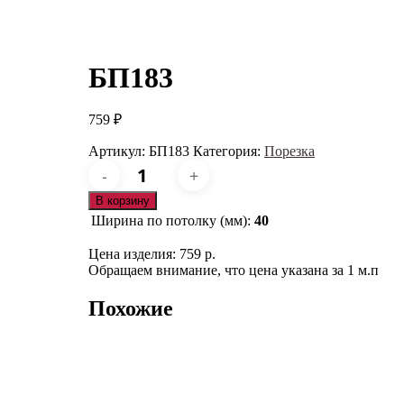
БП183
759
₽
Артикул:
БП183
Категория:
Порезка
Количество
товара
БП183
В корзину
Ширина по потолку (мм):
40
Цена изделия: 759 р.
Обращаем внимание, что цена указана за 1 м.п
Похожие