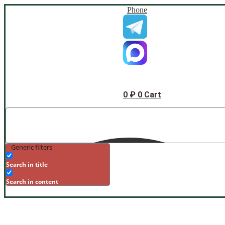
Phone
0
₽
0
Cart
Generic filters
Search in title
Search in content