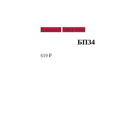
В корзину
Quick View
БП34
619
₽