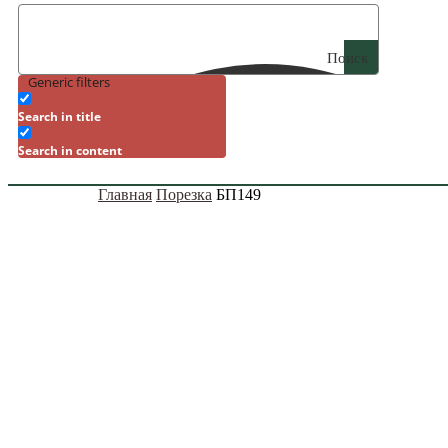
Поиск
Generic filters
Search in title
Search in content
Главная
Порезка
БП149