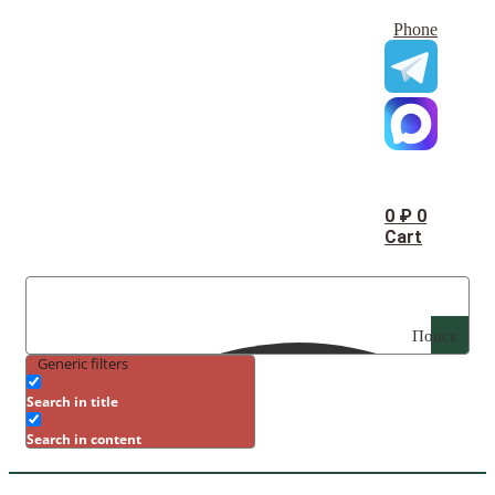
Phone
0
₽
0
Cart
Поиск
Generic filters
Search in title
Search in content