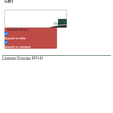
Cart
Поиск
Generic filters
Search in title
Search in content
Главная
Порезка
БП142