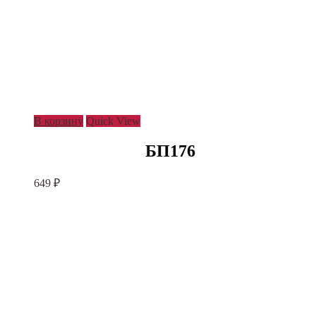
В корзину
Quick View
БП176
649
₽