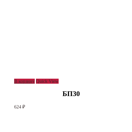
В корзину
Quick View
БП30
624
₽