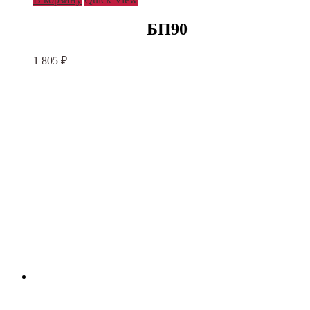
БП90
1 805
₽