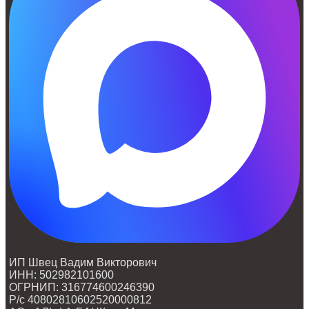
ИП Швец Вадим Викторович
ИНН: 502982101600
ОГРНИП: 316774600246390
Р/с 40802810602520000812