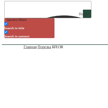
Поиск
Generic filters
Search in title
Search in content
Главная
Порезка
БП138