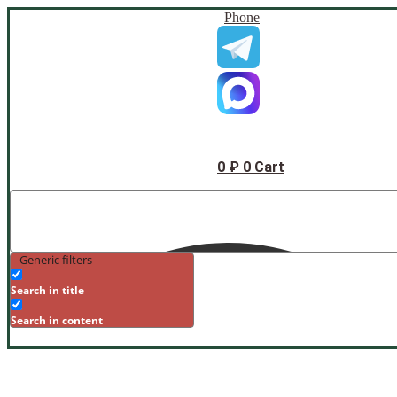
Phone
0
₽
0
Cart
Generic filters
Search in title
Search in content