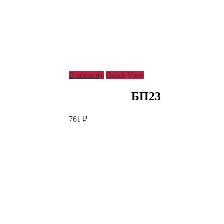
В корзину
Quick View
БП23
761
₽