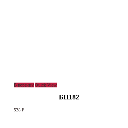
В корзину
Quick View
БП182
538
₽