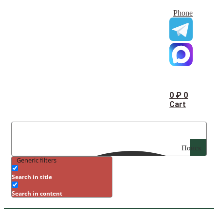
Phone
0
₽
0
Cart
Поиск
Generic filters
Search in title
Search in content