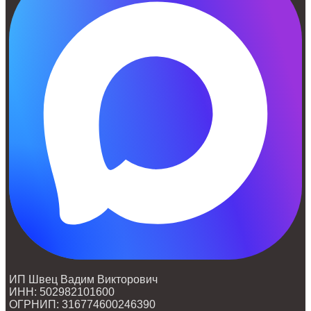
ИП Швец Вадим Викторович
ИНН: 502982101600
ОГРНИП: 316774600246390