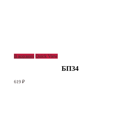
В корзину
Quick View
БП34
619
₽