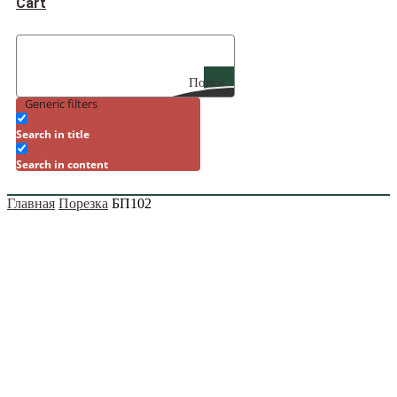
Cart
Поиск
Generic filters
Search in title
Search in content
Главная
Порезка
БП102