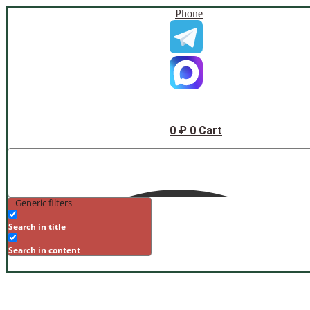
Phone
0
₽
0
Cart
Generic filters
Search in title
Search in content