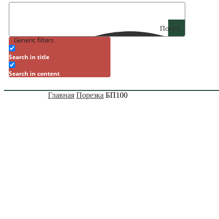
Поиск
Generic filters
Search in title
Search in content
Главная
Порезка
БП100