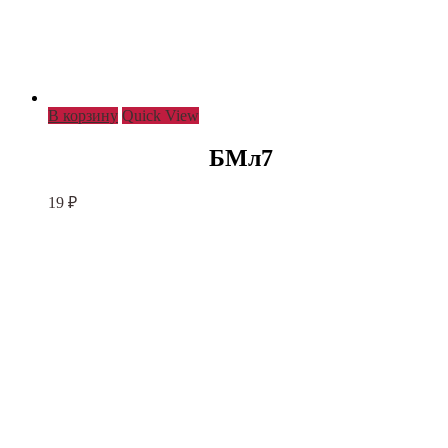
В корзину
Quick View
БМл7
19
₽