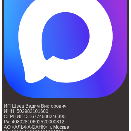
ИП Швец Вадим Викторович
ИНН: 502982101600
ОГРНИП: 316774600246390
Р/с 40802810602520000812
АО «АЛЬФА-БАНК», г. Москва