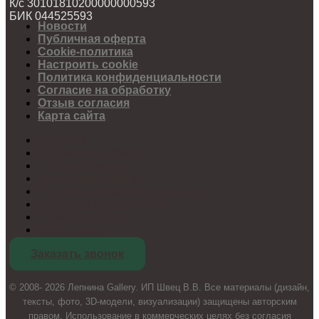
К/с 30101810200000000593
БИК 044525593
Новости
Публичная оферта
Cookie-политика
Настроить cookie
Политика конфиденциальности
Согласие на обработку
Отзыв согласия
Карта сайта
Новости
Публичная оферта
Cookie-политика
Настроить cookie
Политика конфиденциальности
Согласие на обработку
Отзыв согласия
Карта сайта
Заказать звонок
© 2008- 2026 Лепнина Gallery. ИП Швец В.В. Все материалы (дизайн,
тексты, фото, 3D-модели, визуализации) защищены авторским
правом. Использование в коммерческих целях без согласия