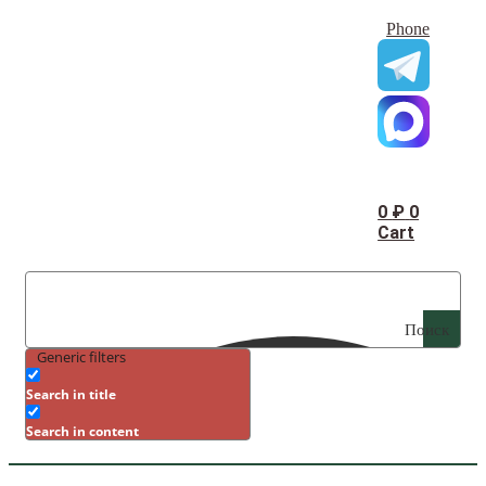
Phone
0
₽
0
Cart
Поиск
Generic filters
Search in title
Search in content