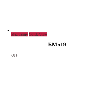
В корзину
Quick View
БМл19
68
₽