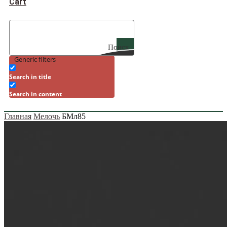
Cart
Поиск
Generic filters
Search in title
Search in content
Главная
Мелочь
БМл85