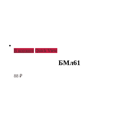
В корзину
Quick View
БМл61
88
₽