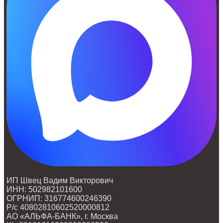
ИП Швец Вадим Викторович
ИНН: 502982101600
ОГРНИП: 316774600246390
Р/с 40802810602520000812
АО «АЛЬФА-БАНК», г. Москва