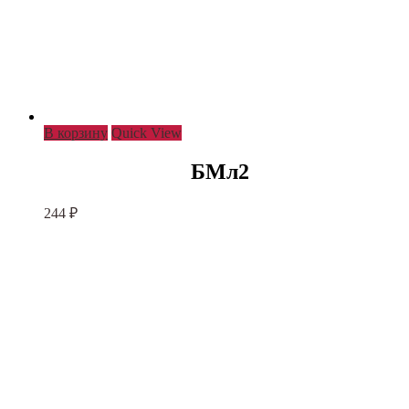
В корзину
Quick View
БМл2
244
₽