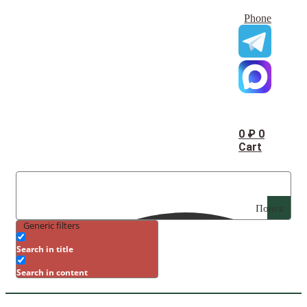
Phone
0
₽
0
Cart
Поиск
Generic filters
Search in title
Search in content