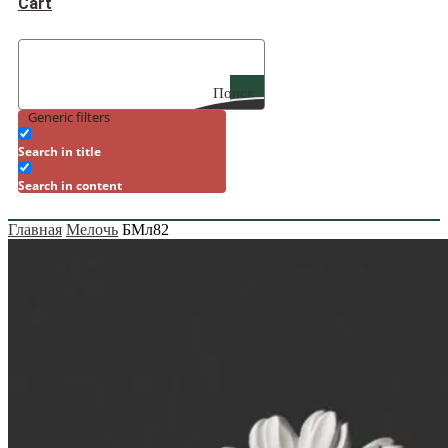
Cart
Поиск
Generic filters
Search in title
Search in content
Главная
Мелочь
БМл82