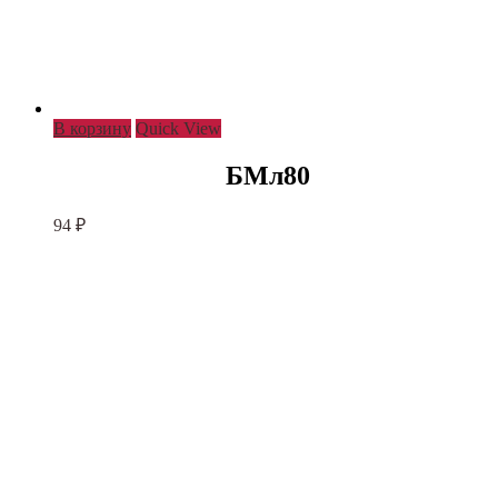
В корзину
Quick View
БМл80
94
₽