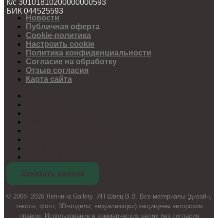
К/с 30101810200000000593
БИК 044525593
Новости
Публичная оферта
Cookie-политика
Настроить cookie
Политика конфиденциальности
Согласие на обработку
Отзыв согласия
Карта сайта
Новости
Публичная оферта
Cookie-политика
Настроить cookie
Политика конфиденциальности
Согласие на обработку
Отзыв согласия
Карта сайта
Заказать звонок
© 2008- 2026 Лепнина Gallery. ИП Швец В.В. Все материалы (дизайн,
тексты, фото, 3D-модели, визуализации) защищены авторским
правом. Использование в коммерческих целях без согласия