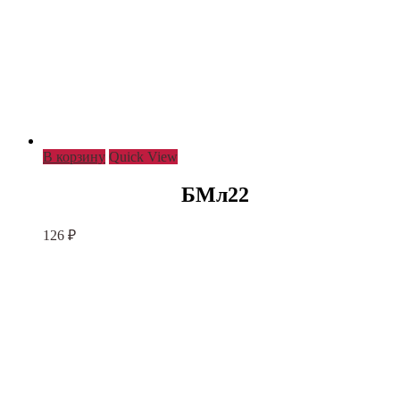
В корзину
Quick View
БМл22
126
₽