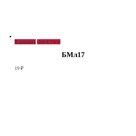
В корзину
Quick View
БМл17
19
₽