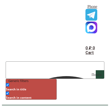
Phone
0
₽
0
Cart
Поиск
Generic filters
Search in title
Search in content