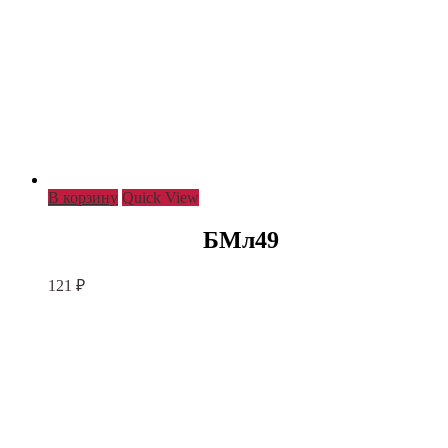
В корзину
Quick View
БМл49
121
₽