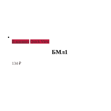
В корзину
Quick View
БМл1
134
₽