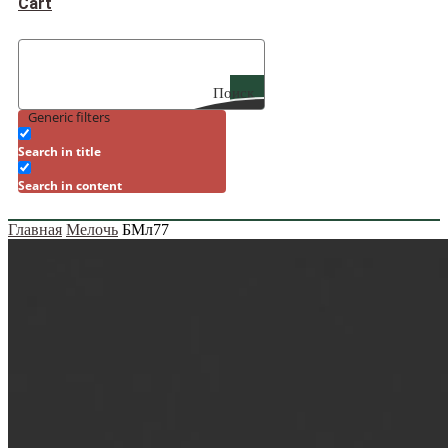
Cart
Поиск
Generic filters
Search in title
Search in content
Главная
Мелочь
БМл77