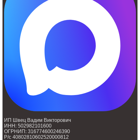
ИП Швец Вадим Викторович
ИНН: 502982101600
ОГРНИП: 316774600246390
Р/с 40802810602520000812