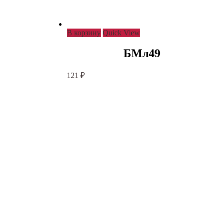
В корзину
Quick View
БМл49
121
₽