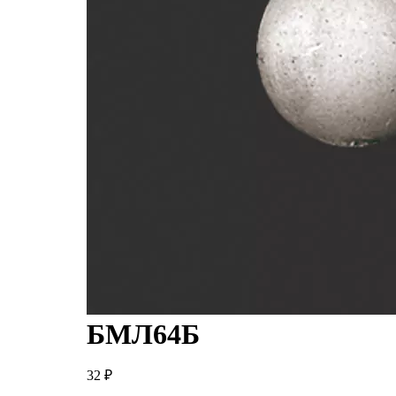
БМЛ64Б
32
₽