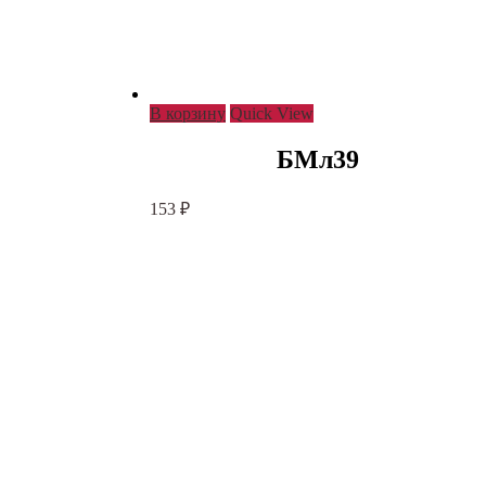
В корзину
Quick View
БМл39
153
₽