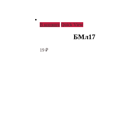
В корзину
Quick View
БМл17
19
₽