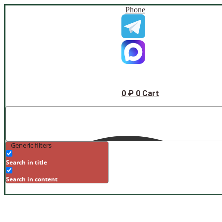
Phone
0
₽
0
Cart
Generic filters
Search in title
Search in content