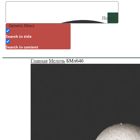
Поиск
Generic filters
Search in title
Search in content
Главная
Мелочь
БМл64б