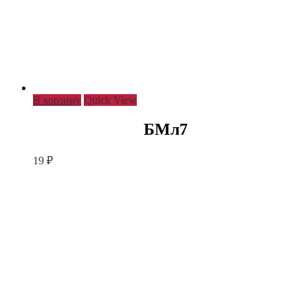
В корзину
Quick View
БМл7
19
₽