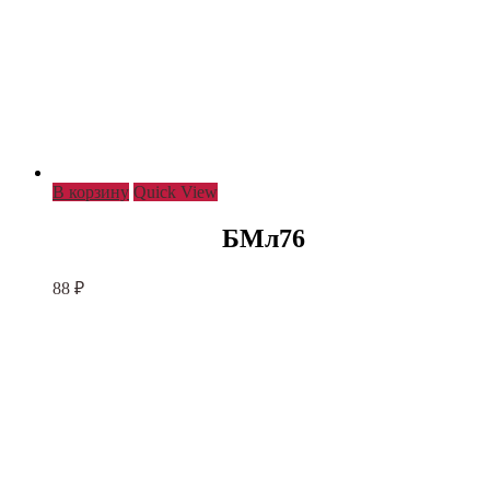
В корзину
Quick View
БМл76
88
₽