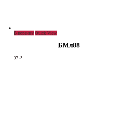
В корзину
Quick View
БМл88
97
₽