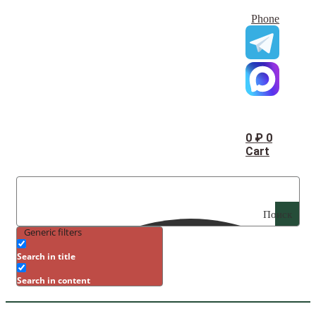
Phone
0
₽
0
Cart
Поиск
Generic filters
Search in title
Search in content