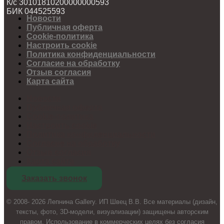
К/с 30101810200000000593
БИК 044525593
Новости
Публичная оферта
Cookie-политика
Настроить cookie
Политика конфиденциальности
Согласие на обработку
Отзыв согласия
Карта сайта
Новости
Публичная оферта
Cookie-политика
Настроить cookie
Политика конфиденциальности
Согласие на обработку
Отзыв согласия
Карта сайта
Заказать звонок
© 2008- 2026 Лепнина Gallery. ИП Швец В.В. Все материалы (дизайн,
тексты, фото, 3D-модели, визуализации) защищены авторским
правом. Использование в коммерческих целях без согласия