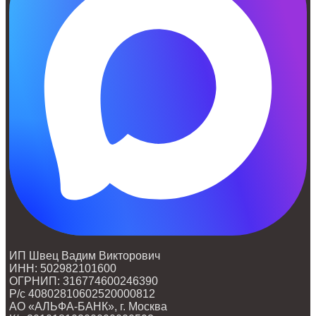
ИП Швец Вадим Викторович
ИНН: 502982101600
ОГРНИП: 316774600246390
Р/с 40802810602520000812
АО «АЛЬФА-БАНК», г. Москва