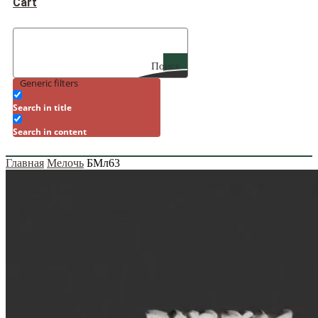
Cart
Поиск
Generic filters
Search in title
Search in content
Главная
Мелочь
БМл63