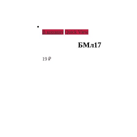
В корзину
Quick View
БМл17
19
₽