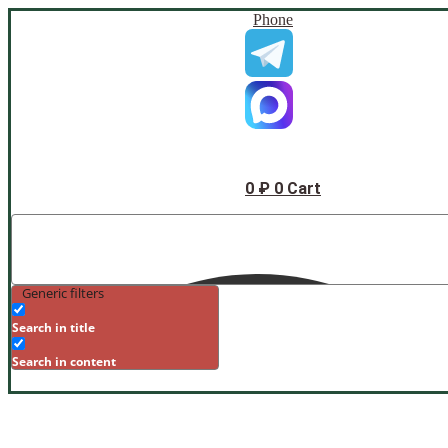
Phone
0
₽
0
Cart
Generic filters
Search in title
Search in content