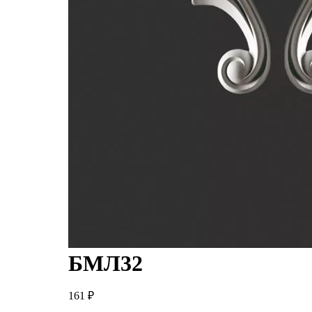
БМЛ32
161
₽