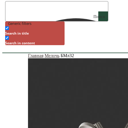
Поиск
Generic filters
Search in title
Search in content
Главная
Мелочь
БМл32