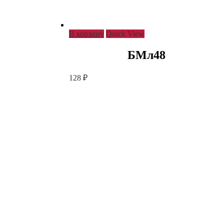
В корзину
Quick View
БМл48
128
₽