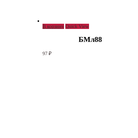
В корзину
Quick View
БМл88
97
₽