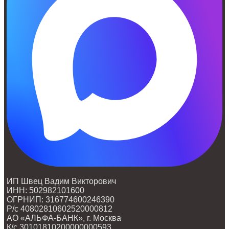
ИП Швец Вадим Викторович
ИНН: 502982101600
ОГРНИП: 316774600246390
Р/с 40802810602520000812
АО «АЛЬФА-БАНК», г. Москва
К/с 30101810200000000593