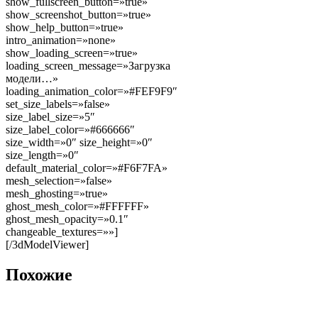
show_fullscreen_button=»true»
show_screenshot_button=»true»
show_help_button=»true»
intro_animation=»none»
show_loading_screen=»true»
loading_screen_message=»Загрузка
модели…»
loading_animation_color=»#FEF9F9″
set_size_labels=»false»
size_label_size=»5″
size_label_color=»#666666″
size_width=»0″ size_height=»0″
size_length=»0″
default_material_color=»#F6F7FA»
mesh_selection=»false»
mesh_ghosting=»true»
ghost_mesh_color=»#FFFFFF»
ghost_mesh_opacity=»0.1″
changeable_textures=»»]
[/3dModelViewer]
Похожие