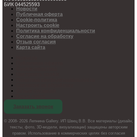
БИК 044525593
Новости
Публичная оферта
Cookie-политика
Настроить cookie
Политика конфиденциальности
Согласие на обработку
Отзыв согласия
Карта сайта
Новости
Публичная оферта
Cookie-политика
Настроить cookie
Политика конфиденциальности
Согласие на обработку
Отзыв согласия
Карта сайта
Заказать звонок
© 2008- 2026 Лепнина Gallery. ИП Швец В.В. Все материалы (дизайн,
тексты, фото, 3D-модели, визуализации) защищены авторским
правом. Использование в коммерческих целях без согласия