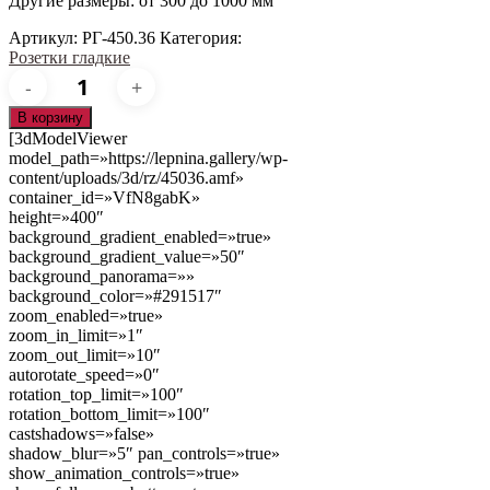
Другие размеры: от 300 до 1000 мм
Артикул:
РГ-450.36
Категория:
Розетки гладкие
Количество
товара
РГ-450.36
В корзину
[3dModelViewer
model_path=»https://lepnina.gallery/wp-
content/uploads/3d/rz/45036.amf»
container_id=»VfN8gabK»
height=»400″
background_gradient_enabled=»true»
background_gradient_value=»50″
background_panorama=»»
background_color=»#291517″
zoom_enabled=»true»
zoom_in_limit=»1″
zoom_out_limit=»10″
autorotate_speed=»0″
rotation_top_limit=»100″
rotation_bottom_limit=»100″
castshadows=»false»
shadow_blur=»5″ pan_controls=»true»
show_animation_controls=»true»