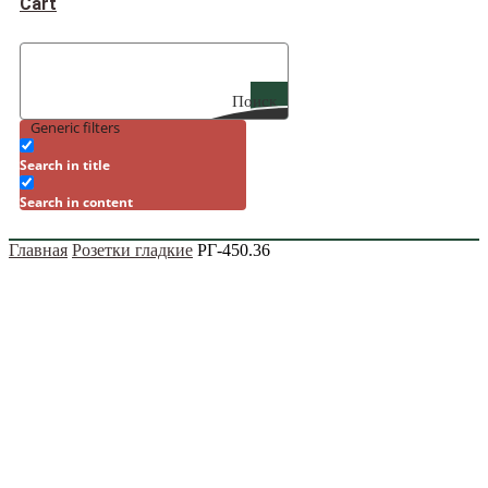
Cart
Поиск
Generic filters
Search in title
Search in content
Главная
Розетки гладкие
РГ-450.36