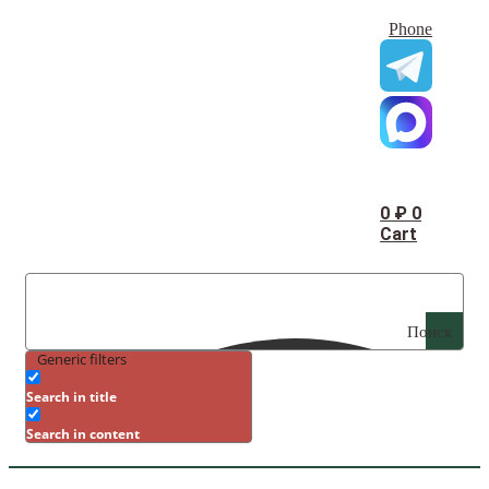
Phone
0
₽
0
Cart
Поиск
Generic filters
Search in title
Search in content