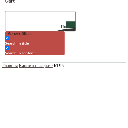
Cart
Поиск
Generic filters
Search in title
Search in content
Главная
Карнизы гладкие
БТ95