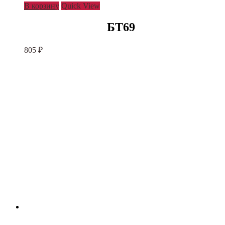
В корзину
Quick View
БТ69
805
₽