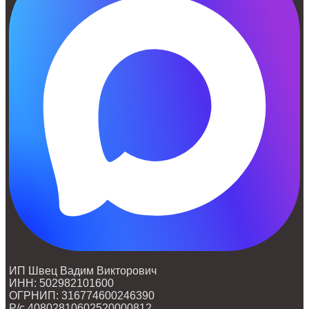
ИП Швец Вадим Викторович
ИНН: 502982101600
ОГРНИП: 316774600246390
Р/с 40802810602520000812