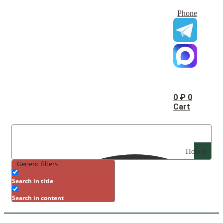
Phone
0
₽
0
Cart
Поиск
Generic filters
Search in title
Search in content